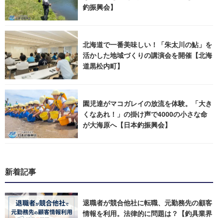
釣振興会】
北海道で一番美味しい！「朱太川の鮎」を
活かした地域づくりの講演会を開催【北海
道黒松内町】
園児達がマコガレイの放流を体験。「大き
くなあれ！」の掛け声で4000の小さな命
が大海原へ【日本釣振興会】
新着記事
退職者が競合他社に転職、元勤務先の顧客
情報を利用。法律的に問題は？【釣具業界