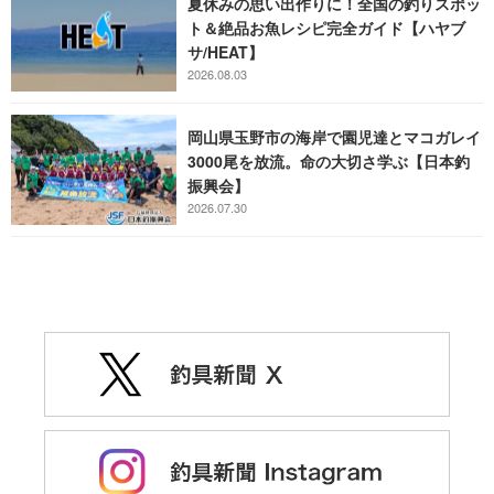
夏休みの思い出作りに！全国の釣りスポッ
ト＆絶品お魚レシピ完全ガイド【ハヤブ
サ/HEAT】
2026.08.03
岡山県玉野市の海岸で園児達とマコガレイ
3000尾を放流。命の大切さ学ぶ【日本釣
振興会】
2026.07.30