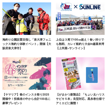
海釣り公園設置目指し「泉大津フェニ
上位は３尾で100㎝超え！食い渋りで
ックス海釣り体験イベント」開催【大
も熱戦、カレイ船釣り大会in越喜来湾
阪府泉大津市】
【上州屋×サンライン】
【ヤマリア】春のインスタ祭り2025
【がまかつ新製品】「ちょい太ハリス
開催中！投稿者の中から合計100名に
サビキ５本」良型対応。黒糸巻仕様で
豪華プレゼント
アミエビに擬態！