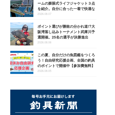
ームの膨脹式ライフジャケット３点
を紹介。自分に合った一着で快適な
釣りを
2026.08.07
ポイント選びが勝敗の分かれ道!?大
阪湾落し込みトーナメント武庫川予
選開催。25名の選手が決勝進出
2026.08.06
この夏、自分だけの魚図鑑をつくろ
う！自由研究応援企画、全国の釣具
のポイントで開催中【参加費無料】
2026.08.05