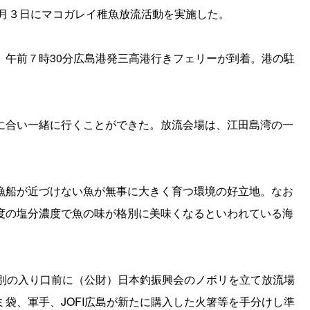
７月３日にマコガレイ稚魚放流活動を実施した。
午前７時30分広島港発三高港行きフェリーが到着。港の駐
合い一緒に行くことができた。放流会場は、江田島湾の一
船が近づけない魚が無事に大きく育つ環境の好立地。なお
度の塩分濃度で魚の味が格別に美味くなるといわれている海
別の入り口前に（公財）日本釣振興会のノボリを立て放流場
袋、軍手、JOFI広島が新たに購入した火箸等を手分けし準