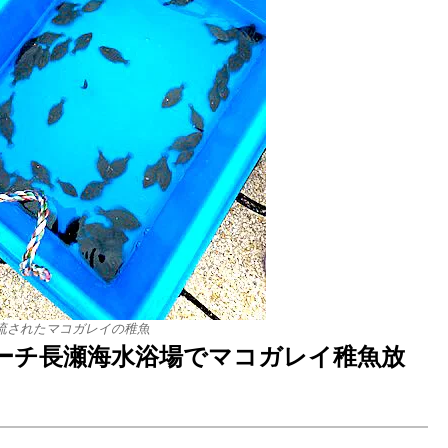
流されたマコガレイの稚魚
ーチ長瀬海水浴場でマコガレイ稚魚放