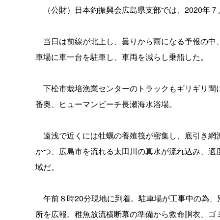
（公財）日本釣振興会広島県支部では、2020年
当日は前線が北上し、曇りから雨になる予報の中、
車場に車一台を駐車し、車両を減らし乗船した。
下松市栽培漁業センターのトラックもギリギリ間に
番奥、ヒューマンビーチ長瀬海水浴場。
遠浅で近くには牡蠣の養殖筏が密集し、底引き網漁
かつ、広島市を流れる太田川の真水が流れ込み、適
域だ。
午前８時20分現地に到着。駐車場が工事中の為、
所を広報。稚魚放流横断幕の準備から救命胴衣、ゴミ