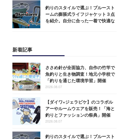
釣りのスタイルで選ぶ！ブルースト
ームの膨脹式ライフジャケット３点
を紹介。自分に合った一着で快適な
釣りを
新着記事
ささめ針が全面協力、自作の竹竿で
魚釣りと生き物調査！地元小学校で
「釣りを通じた環境学習」開催
2026.08.07
【ダイワ×ジェラピケ】のコラボル
アーやルームウエアを販売！「海と
釣りとファッションの祭典」開催
2026.08.07
釣りのスタイルで選ぶ！ブルースト