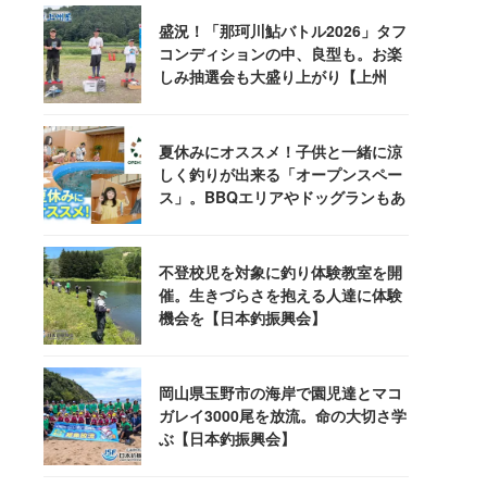
盛況！「那珂川鮎バトル2026」タフ
コンディションの中、良型も。お楽
しみ抽選会も大盛り上がり【上州
屋】
夏休みにオススメ！子供と一緒に涼
しく釣りが出来る「オープンスペー
ス」。BBQエリアやドッグランもあ
るぞ！
不登校児を対象に釣り体験教室を開
催。生きづらさを抱える人達に体験
機会を【日本釣振興会】
岡山県玉野市の海岸で園児達とマコ
ガレイ3000尾を放流。命の大切さ学
ぶ【日本釣振興会】