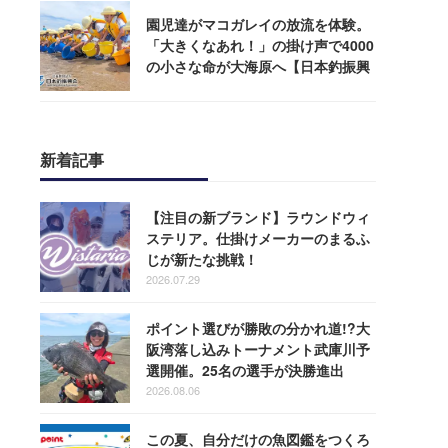
園児達がマコガレイの放流を体験。
「大きくなあれ！」の掛け声で4000
の小さな命が大海原へ【日本釣振興
会】
新着記事
【注目の新ブランド】ラウンドウィ
ステリア。仕掛けメーカーのまるふ
じが新たな挑戦！
2026.07.29
ポイント選びが勝敗の分かれ道!?大
阪湾落し込みトーナメント武庫川予
選開催。25名の選手が決勝進出
2026.08.06
この夏、自分だけの魚図鑑をつくろ