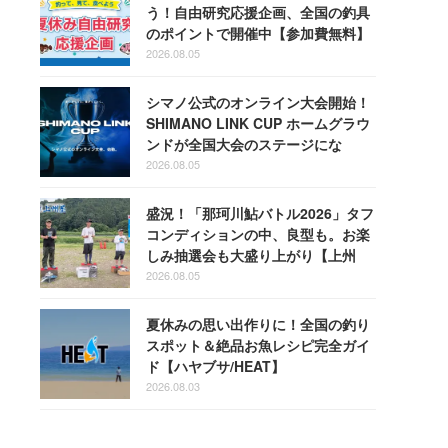
う！自由研究応援企画、全国の釣具
のポイントで開催中【参加費無料】
2026.08.05
シマノ公式のオンライン大会開始！
SHIMANO LINK CUP ホームグラウ
ンドが全国大会のステージにな
る！
2026.08.05
盛況！「那珂川鮎バトル2026」タフ
コンディションの中、良型も。お楽
しみ抽選会も大盛り上がり【上州
屋】
2026.08.05
夏休みの思い出作りに！全国の釣り
スポット＆絶品お魚レシピ完全ガイ
ド【ハヤブサ/HEAT】
2026.08.03