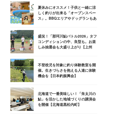
夏休みにオススメ！子供と一緒に涼
しく釣りが出来る「オープンスペー
ス」。BBQエリアやドッグランもあ
るぞ！
盛況！「那珂川鮎バトル2026」タフ
コンディションの中、良型も。お楽
しみ抽選会も大盛り上がり【上州
屋】
不登校児を対象に釣り体験教室を開
催。生きづらさを抱える人達に体験
機会を【日本釣振興会】
北海道で一番美味しい！「朱太川の
鮎」を活かした地域づくりの講演会
を開催【北海道黒松内町】