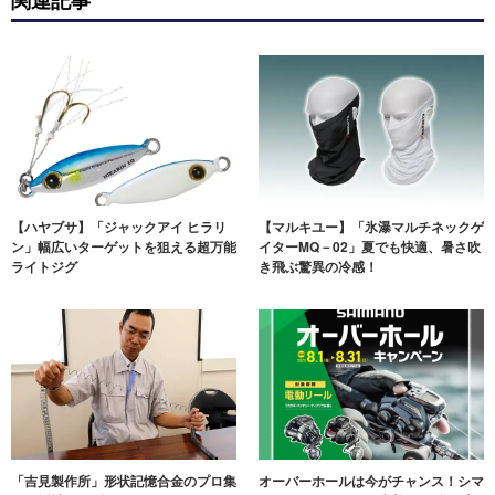
関連記事
【ハヤブサ】「ジャックアイ ヒラリ
【マルキユー】「氷瀑マルチネックゲ
ン」幅広いターゲットを狙える超万能
イターMQ－02」夏でも快適、暑さ吹
ライトジグ
き飛ぶ驚異の冷感！
「吉見製作所」形状記憶合金のプロ集
オーバーホールは今がチャンス！シマ