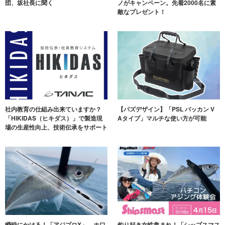
団、坂社長に聞く
ノがキャンペーン。先着2000名に素
敵なプレゼント！
社内教育の仕組み出来ていますか？
【パズデザイン】「PSL バッカン V
「HIKIDAS（ヒキダス）」で製造現
Aタイプ」マルチな使い方が可能
場の生産性向上、技術伝承をサポート
瞬時にかける！「アジプロX」。ホワ
釣り好き女性集まれ！「シップスマス