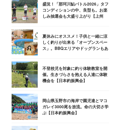
盛況！「那珂川鮎バトル2026」タフ
コンディションの中、良型も。お楽
しみ抽選会も大盛り上がり【上州
屋】
夏休みにオススメ！子供と一緒に涼
しく釣りが出来る「オープンスペー
ス」。BBQエリアやドッグランもあ
るぞ！
不登校児を対象に釣り体験教室を開
催。生きづらさを抱える人達に体験
機会を【日本釣振興会】
岡山県玉野市の海岸で園児達とマコ
ガレイ3000尾を放流。命の大切さ学
ぶ【日本釣振興会】