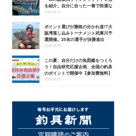
を紹介。自分に合った一着で快適な
釣りを
2026.08.07
ポイント選びが勝敗の分かれ道!?大
阪湾落し込みトーナメント武庫川予
選開催。25名の選手が決勝進出
2026.08.06
この夏、自分だけの魚図鑑をつくろ
う！自由研究応援企画、全国の釣具
のポイントで開催中【参加費無料】
2026.08.05