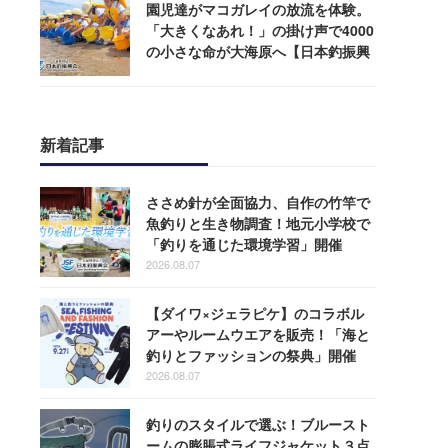
園児達がマコガレイの放流を体験。
「大きくなあれ！」の掛け声で4000
の小さな命が大海原へ【日本釣振興
会】
新着記事
ささめ針が全面協力、自作の竹竿で
魚釣りと生き物調査！地元小学校で
「釣りを通じた環境学習」開催
2026.08.07
【ダイワ×ジェラピケ】のコラボル
アーやルームウエアを販売！「海と
釣りとファッションの祭典」開催
2026.08.07
釣りのスタイルで選ぶ！ブルースト
ームの膨脹式ライフジャケット３点