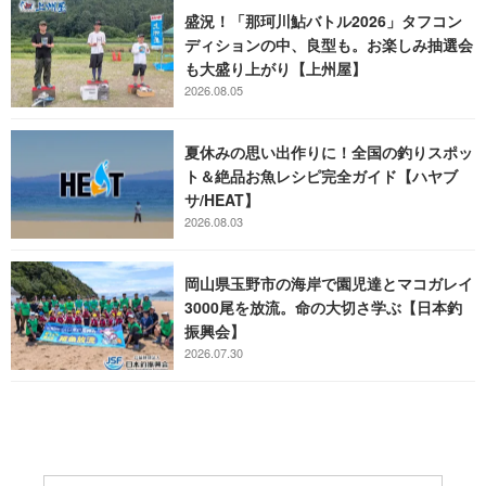
盛況！「那珂川鮎バトル2026」タフコン
ディションの中、良型も。お楽しみ抽選会
も大盛り上がり【上州屋】
2026.08.05
夏休みの思い出作りに！全国の釣りスポッ
ト＆絶品お魚レシピ完全ガイド【ハヤブ
サ/HEAT】
2026.08.03
岡山県玉野市の海岸で園児達とマコガレイ
3000尾を放流。命の大切さ学ぶ【日本釣
振興会】
2026.07.30