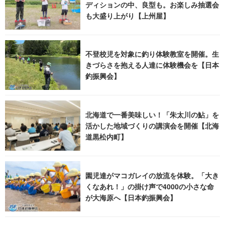
ディションの中、良型も。お楽しみ抽選会
も大盛り上がり【上州屋】
不登校児を対象に釣り体験教室を開催。生
きづらさを抱える人達に体験機会を【日本
釣振興会】
北海道で一番美味しい！「朱太川の鮎」を
活かした地域づくりの講演会を開催【北海
道黒松内町】
園児達がマコガレイの放流を体験。「大き
くなあれ！」の掛け声で4000の小さな命
が大海原へ【日本釣振興会】