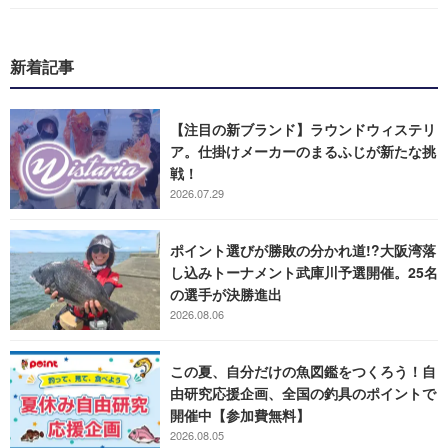
新着記事
【注目の新ブランド】ラウンドウィステリ
ア。仕掛けメーカーのまるふじが新たな挑
戦！
2026.07.29
ポイント選びが勝敗の分かれ道!?大阪湾落
し込みトーナメント武庫川予選開催。25名
の選手が決勝進出
2026.08.06
この夏、自分だけの魚図鑑をつくろう！自
由研究応援企画、全国の釣具のポイントで
開催中【参加費無料】
2026.08.05