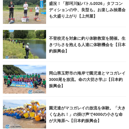
盛況！「那珂川鮎バトル2026」タフコン
ディションの中、良型も。お楽しみ抽選会
も大盛り上がり【上州屋】
不登校児を対象に釣り体験教室を開催。生
きづらさを抱える人達に体験機会を【日本
釣振興会】
岡山県玉野市の海岸で園児達とマコガレイ
3000尾を放流。命の大切さ学ぶ【日本釣
振興会】
園児達がマコガレイの放流を体験。「大き
くなあれ！」の掛け声で4000の小さな命
が大海原へ【日本釣振興会】