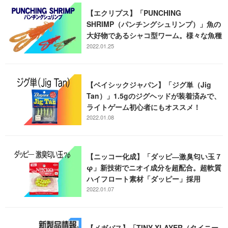
【エクリプス】「PUNCHING
SHRIMP（パンチングシュリンプ）」魚の
大好物であるシャコ型ワーム。様々な魚種
が狙える！
2022.01.25
【ベイシックジャパン】「ジグ単（Jig
Tan）」1.5gのジグヘッドが装着済みで、
ライトゲーム初心者にもオススメ！
2022.01.08
【ニッコー化成】「ダッピ―激臭匂い玉７
φ」新技術でニオイ成分を超配合。超軟質
ハイフロート素材「ダッピー」採用
2022.01.07
【メガバス】「TINY XLAYER（タイニー