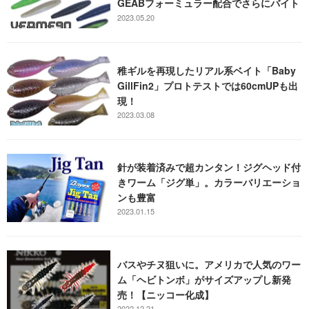
GEABフォーミュラー配合でさらにバイト
誘発
2023.05.20
稚ギルを再現したリアル系ベイト「Baby
GillFin2」プロトテストでは60cmUPも出
現！
2023.03.08
針が装着済みで超カンタン！ジグヘッド付
きワーム「ジグ単」。カラーバリエーショ
ンも豊富
2023.01.15
バスやチヌ狙いに。アメリカで人気のワー
ム「ヘビトンボ」がサイズアップし新発
売！【ニッコー化成】
2022.12.21