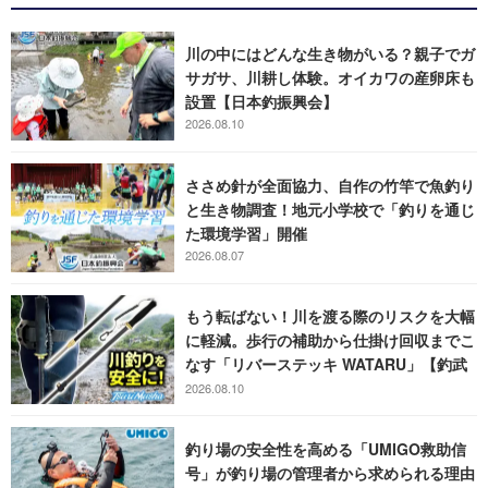
川の中にはどんな生き物がいる？親子でガ
サガサ、川耕し体験。オイカワの産卵床も
設置【日本釣振興会】
2026.08.10
ささめ針が全面協力、自作の竹竿で魚釣り
と生き物調査！地元小学校で「釣りを通じ
た環境学習」開催
2026.08.07
もう転ばない！川を渡る際のリスクを大幅
に軽減。歩行の補助から仕掛け回収までこ
なす「リバーステッキ WATARU」【釣武
者】
2026.08.10
釣り場の安全性を高める「UMIGO救助信
号」が釣り場の管理者から求められる理由