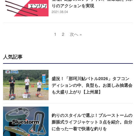
りのアクションを実現
2021.08.04
1
2
次へ »
人気記事
盛況！「那珂川鮎バトル2026」タフコン
ディションの中、良型も。お楽しみ抽選会
も大盛り上がり【上州屋】
釣りのスタイルで選ぶ！ブルーストームの
膨脹式ライフジャケット３点を紹介。自分
に合った一着で快適な釣りを