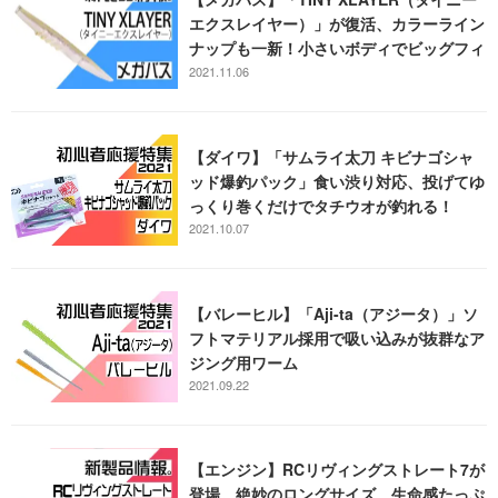
エクスレイヤー）」が復活、カラーライン
ナップも一新！小さいボディでビッグフィ
ッシュにスイッチを入れる
2021.11.06
【ダイワ】「サムライ太刀 キビナゴシャ
ッド爆釣パック」食い渋り対応、投げてゆ
っくり巻くだけでタチウオが釣れる！
2021.10.07
【バレーヒル】「Aji-ta（アジータ）」ソ
フトマテリアル採用で吸い込みが抜群なア
ジング用ワーム
2021.09.22
【エンジン】RCリヴィングストレート7が
登場。絶妙のロングサイズ、生命感たっぷ