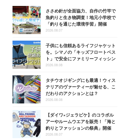
ささめ針が全面協力、自作の竹竿で
魚釣りと生き物調査！地元小学校で
「釣りを通じた環境学習」開催
2026.08.07
子供にも信頼あるライフジャケット
を。シマノの「キッズフロートベス
ト」で安全にファミリーフィッシン
グを楽しもう！
2026.08.08
タチウオジギングにも最適！ウィス
テリアのヴァーティーが魅せる、こ
だわりのアクションとは？
2026.08.08
【ダイワ×ジェラピケ】のコラボル
アーやルームウエアを販売！「海と
釣りとファッションの祭典」開催
2026.08.07