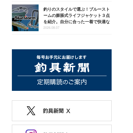
釣りのスタイルで選ぶ！ブルースト
ームの膨脹式ライフジャケット３点
を紹介。自分に合った一着で快適な
釣りを
2026.08.07