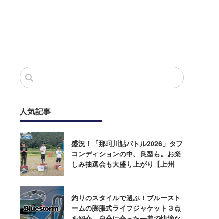
人気記事
盛況！「那珂川鮎バトル2026」タフ
コンディションの中、良型も。お楽
しみ抽選会も大盛り上がり【上州
屋】
釣りのスタイルで選ぶ！ブルースト
ームの膨脹式ライフジャケット３点
を紹介。自分に合った一着で快適な