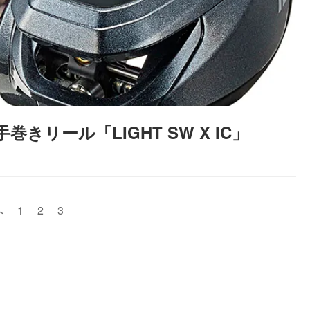
きリール「LIGHT SW X IC」
へ
1
2
3