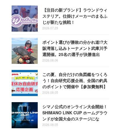
【注目の新ブランド】ラウンドウィ
ステリア。仕掛けメーカーのまるふ
じが新たな挑戦！
2026.07.29
ポイント選びが勝敗の分かれ道!?大
阪湾落し込みトーナメント武庫川予
選開催。25名の選手が決勝進出
2026.08.06
この夏、自分だけの魚図鑑をつくろ
う！自由研究応援企画、全国の釣具
のポイントで開催中【参加費無料】
2026.08.05
シマノ公式のオンライン大会開始！
SHIMANO LINK CUP ホームグラウ
ンドが全国大会のステージにな
る！
2026.08.05