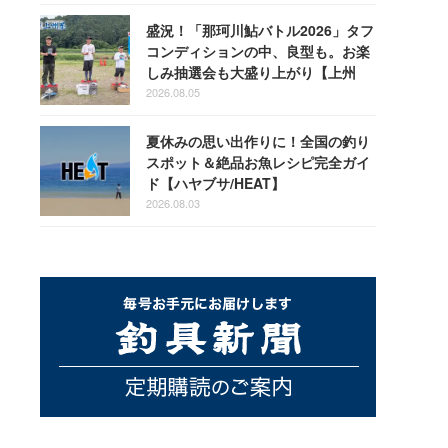
盛況！「那珂川鮎バトル2026」タフ
コンディションの中、良型も。お楽
しみ抽選会も大盛り上がり【上州
屋】
2026.08.05
夏休みの思い出作りに！全国の釣り
スポット＆絶品お魚レシピ完全ガイ
ド【ハヤブサ/HEAT】
2026.08.03