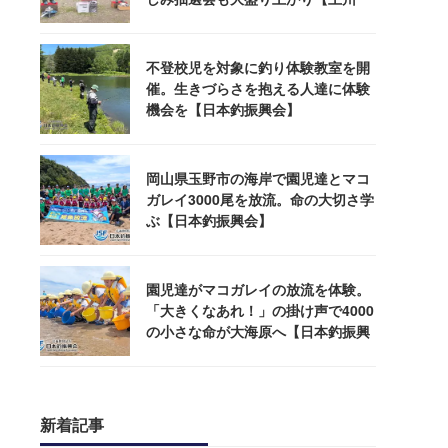
屋】
不登校児を対象に釣り体験教室を開
催。生きづらさを抱える人達に体験
機会を【日本釣振興会】
岡山県玉野市の海岸で園児達とマコ
ガレイ3000尾を放流。命の大切さ学
ぶ【日本釣振興会】
園児達がマコガレイの放流を体験。
「大きくなあれ！」の掛け声で4000
の小さな命が大海原へ【日本釣振興
会】
新着記事