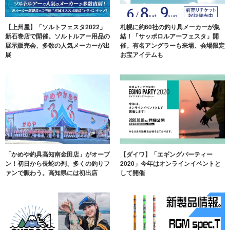
【上州屋】「ソルトフェスタ2022」
札幌に約60社の釣り具メーカーが集
新石巻店で開催。ソルトルアー用品の
結！「サッポロルアーフェスタ」開
展示販売会、多数の人気メーカーが出
催。有名アングラーも来場、会場限定
展
お宝アイテムも
「かめや釣具高知南金田店」がオープ
【ダイワ】「エギングパーティー
ン！初日から長蛇の列、多くの釣りフ
2020」今年はオンラインイベントと
ァンで賑わう。高知県には初出店
して開催