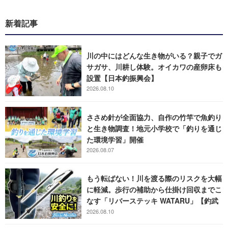
新着記事
川の中にはどんな生き物がいる？親子でガ
サガサ、川耕し体験。オイカワの産卵床も
設置【日本釣振興会】
2026.08.10
ささめ針が全面協力、自作の竹竿で魚釣り
と生き物調査！地元小学校で「釣りを通じ
た環境学習」開催
2026.08.07
もう転ばない！川を渡る際のリスクを大幅
に軽減。歩行の補助から仕掛け回収までこ
なす「リバーステッキ WATARU」【釣武
者】
2026.08.10