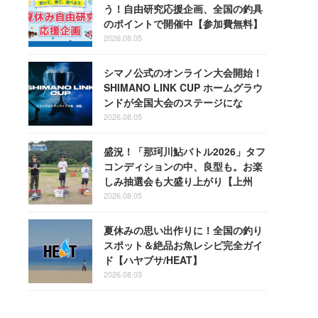
う！自由研究応援企画、全国の釣具
のポイントで開催中【参加費無料】
2026.08.05
シマノ公式のオンライン大会開始！
SHIMANO LINK CUP ホームグラウ
ンドが全国大会のステージにな
る！
2026.08.05
盛況！「那珂川鮎バトル2026」タフ
コンディションの中、良型も。お楽
しみ抽選会も大盛り上がり【上州
屋】
2026.08.05
夏休みの思い出作りに！全国の釣り
スポット＆絶品お魚レシピ完全ガイ
ド【ハヤブサ/HEAT】
2026.08.03