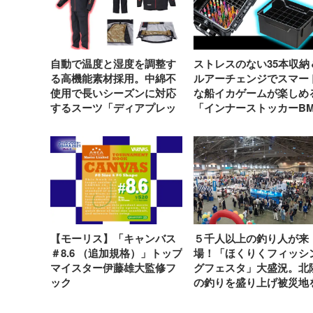
自動で温度と湿度を調整す
ストレスのない35本収納
る高機能素材採用。中綿不
ルアーチェンジでスマー
使用で長いシーズンに対応
な船イカゲームが楽しめ
するスーツ「ディアプレッ
「インナーストッカーB
クス®サーモセレクトシェ
35S」
ルスーツ SUW-23301」
【モーリス】「キャンバス
５千人以上の釣り人が来
＃8.6 （追加規格）」トップ
場！「ほくりくフィッシ
マイスター伊藤雄大監修フ
グフェスタ」大盛況。北
ック
の釣りを盛り上げ被災地
元気に【上州屋】