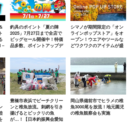
＆
釣具のポイント「夏の陣
シマノが期間限定の「オン
ト
2025」7月27日まで全店で
ラインポップストア」をオ
る
ビッグセール開催中！特価
ープン！ウエアやツールな
M－
品多数、ポイントアップデ
どワクワクのアイテムが盛
ー開催でダブルでお得に！
りだくさん
豊橋市表浜でビーチクリー
岡山県備前市でヒラメの稚
ン
ンと稚魚放流。刺網を引き
魚3000尾を放流！地元園児
陸
揚げるとビックリの魚
の稚魚観察会も実施
を
が…！【日本釣振興会愛知
県支部】