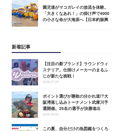
園児達がマコガレイの放流を体験。
「大きくなあれ！」の掛け声で4000
の小さな命が大海原へ【日本釣振興
会】
新着記事
【注目の新ブランド】ラウンドウィ
ステリア。仕掛けメーカーのまるふ
じが新たな挑戦！
2026.07.29
ポイント選びが勝敗の分かれ道!?大
阪湾落し込みトーナメント武庫川予
選開催。25名の選手が決勝進出
2026.08.06
この夏、自分だけの魚図鑑をつくろ