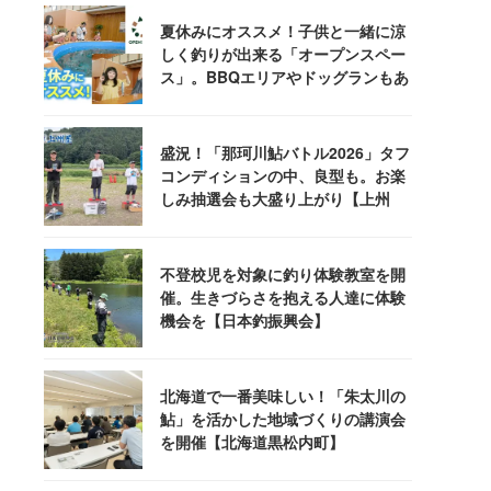
夏休みにオススメ！子供と一緒に涼
しく釣りが出来る「オープンスペー
ス」。BBQエリアやドッグランもあ
るぞ！
盛況！「那珂川鮎バトル2026」タフ
コンディションの中、良型も。お楽
しみ抽選会も大盛り上がり【上州
屋】
不登校児を対象に釣り体験教室を開
催。生きづらさを抱える人達に体験
機会を【日本釣振興会】
北海道で一番美味しい！「朱太川の
鮎」を活かした地域づくりの講演会
を開催【北海道黒松内町】