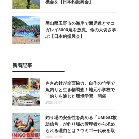
機会を【日本釣振興会】
岡山県玉野市の海岸で園児達とマコ
ガレイ3000尾を放流。命の大切さ学
ぶ【日本釣振興会】
新着記事
ささめ針が全面協力、自作の竹竿で
魚釣りと生き物調査！地元小学校で
「釣りを通じた環境学習」開催
2026.08.07
釣り場の安全性を高める「UMIGO救
助信号」が釣り場の管理者から求め
られる理由とは？ウミゴー代表を取
材
2026.08.09