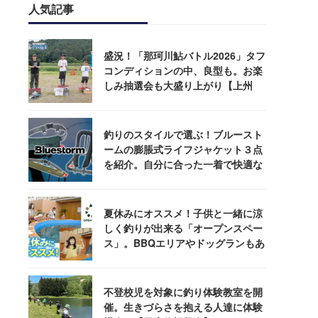
人気記事
盛況！「那珂川鮎バトル2026」タフ
コンディションの中、良型も。お楽
しみ抽選会も大盛り上がり【上州
屋】
釣りのスタイルで選ぶ！ブルースト
ームの膨脹式ライフジャケット３点
を紹介。自分に合った一着で快適な
釣りを
夏休みにオススメ！子供と一緒に涼
しく釣りが出来る「オープンスペー
ス」。BBQエリアやドッグランもあ
るぞ！
不登校児を対象に釣り体験教室を開
催。生きづらさを抱える人達に体験