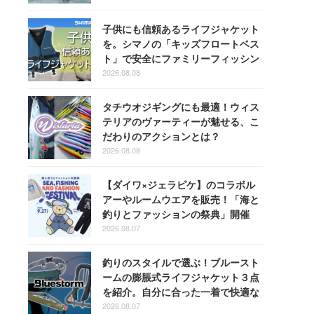
子供にも信頼あるライフジャケット
を。シマノの「キッズフロートベス
ト」で安全にファミリーフィッシン
グを楽しもう！
2026.08.08
タチウオジギングにも最適！ウィス
テリアのヴァーティーが魅せる、こ
だわりのアクションとは？
2026.08.08
【ダイワ×ジェラピケ】のコラボル
アーやルームウエアを販売！「海と
釣りとファッションの祭典」開催
2026.08.07
釣りのスタイルで選ぶ！ブルースト
ームの膨脹式ライフジャケット３点
を紹介。自分に合った一着で快適な
釣りを
2026.08.07