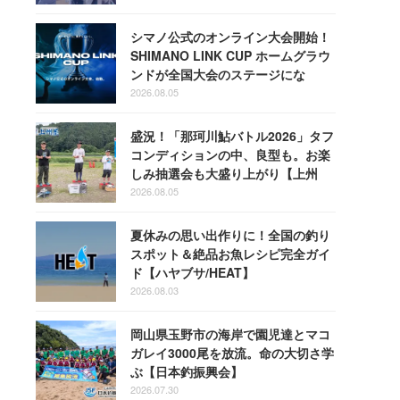
シマノ公式のオンライン大会開始！
SHIMANO LINK CUP ホームグラウ
ンドが全国大会のステージにな
る！
2026.08.05
盛況！「那珂川鮎バトル2026」タフ
コンディションの中、良型も。お楽
しみ抽選会も大盛り上がり【上州
屋】
2026.08.05
夏休みの思い出作りに！全国の釣り
スポット＆絶品お魚レシピ完全ガイ
ド【ハヤブサ/HEAT】
2026.08.03
岡山県玉野市の海岸で園児達とマコ
ガレイ3000尾を放流。命の大切さ学
ぶ【日本釣振興会】
2026.07.30