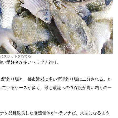
りにスポットをあてる
熱い愛好者が多いヘラブナ釣り。
の野釣り場と、都市近郊に多い管理釣り場に二分される。た
れているケースが多く、最も放流への依存度が高い釣りの一
ブナを品種改良した養殖個体がヘラブナだ。大型になるよう