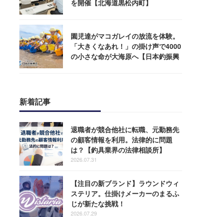
を開催【北海道黒松内町】
園児達がマコガレイの放流を体験。
「大きくなあれ！」の掛け声で4000
の小さな命が大海原へ【日本釣振興
会】
新着記事
退職者が競合他社に転職、元勤務先
の顧客情報を利用。法律的に問題
は？【釣具業界の法律相談所】
2026.07.31
【注目の新ブランド】ラウンドウィ
ステリア。仕掛けメーカーのまるふ
じが新たな挑戦！
2026.07.29