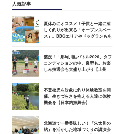
人気記事
夏休みにオススメ！子供と一緒に涼
しく釣りが出来る「オープンスペー
ス」。BBQエリアやドッグランもあ
るぞ！
盛況！「那珂川鮎バトル2026」タフ
コンディションの中、良型も。お楽
しみ抽選会も大盛り上がり【上州
屋】
不登校児を対象に釣り体験教室を開
催。生きづらさを抱える人達に体験
機会を【日本釣振興会】
北海道で一番美味しい！「朱太川の
鮎」を活かした地域づくりの講演会