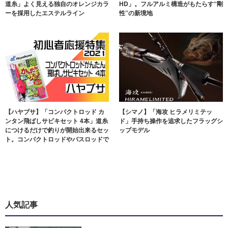
道糸」よく見える独自のオレンジカラ
HD」。フルアルミ構造がもたらす“剛
ーを採用したエステルライン
性”の新境地
【ハヤブサ】「コンパクトロッド カ
【シマノ】「海攻 ヒラメリミテッ
ンタン飛ばしサビキセット 4本」道糸
ド」手持ち操作を追求したフラッグシ
につけるだけで釣りが開始出来るセッ
ップモデル
ト。コンパクトロッドやバスロッドで
も！
人気記事