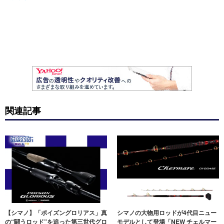
関連記事
【シマノ】「ポイズングロリアス」真
シマノの大物用ロッドが4代目ニュー
の“闘うロッド”を追った第三世代グロ
モデルとして登場「NEW チェルマー