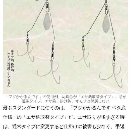
「フグかかるんです」の使用例。写真㊨が「エサ鈎取替タイプ」。㊧が
通常タイプ。エサ鈎、掛け鈎、オモリは付属しない
最もスタンダードに使うのは、「フグかかるんです ベタ底
仕様」の「エサ鈎取替タイプ」だ。エサ取りが多すぎる時
は、通常タイプに変更すると仕掛けの被害も少なく、手返