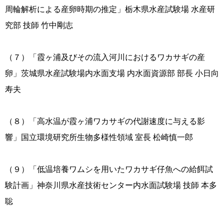
周輪解析による産卵時期の推定」栃木県水産試験場 水産研
究部 技師 竹中剛志
（７）「霞ヶ浦及びその流入河川におけるワカサギの産
卵」茨城県水産試験場内水面支場 内水面資源部 部長 小日向
寿夫
（８）「高水温が霞ヶ浦ワカサギの代謝速度に与える影
響」国立環境研究所生物多様性領域 室長 松崎慎一郎
（９）「低温培養ワムシを用いたワカサギ仔魚への給餌試
験計画」神奈川県水産技術センター内水面試験場 技師 本多
聡