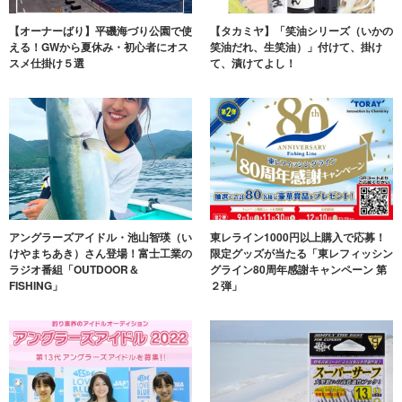
【オーナーばり】平磯海づり公園で使
【タカミヤ】「笑油シリーズ（いかの
える！GWから夏休み・初心者にオス
笑油だれ、生笑油）」付けて、掛け
スメ仕掛け５選
て、漬けてよし！
アングラーズアイドル・池山智瑛（い
東レライン1000円以上購入で応募！
けやまちあき）さん登場！富士工業の
限定グッズが当たる「東レフィッシン
ラジオ番組「OUTDOOR＆
グライン80周年感謝キャンペーン 第
FISHING」
２弾」