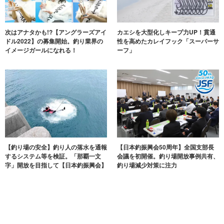
次はアナタかも!?【アングラーズアイ
カエシを大型化しキープ力UP！貫通
ドル2022】の募集開始。釣り業界の
性を高めたカレイフック「スーパーサ
イメージガールになれる！
ーフ」
【釣り場の安全】釣り人の落水を通報
【日本釣振興会50周年】全国支部長
するシステム等を検証。「那覇一文
会議を初開催。釣り場開放事例共有、
字」開放を目指して【日本釣振興会】
釣り場減少対策に注力