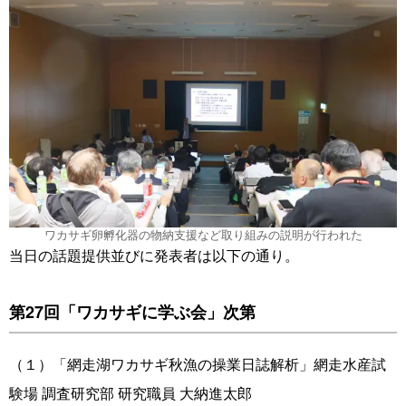
ワカサギ卵孵化器の物納支援など取り組みの説明が行われた
当日の話題提供並びに発表者は以下の通り。
第27回「ワカサギに学ぶ会」次第
（１）「網走湖ワカサギ秋漁の操業日誌解析」網走水産試
験場 調査研究部 研究職員 大納進太郎