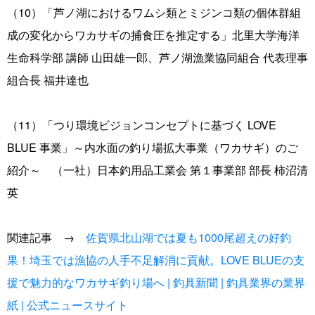
（10）「芦ノ湖におけるワムシ類とミジンコ類の個体群組
成の変化からワカサギの捕食圧を推定する」北里大学海洋
生命科学部 講師 山田雄一郎、芦ノ湖漁業協同組合 代表理事
組合長 福井達也
（11）「つり環境ビジョンコンセプトに基づく LOVE
BLUE 事業」～内水面の釣り場拡大事業（ワカサギ）のご
紹介～ （一社）日本釣用品工業会 第１事業部 部長 柿沼清
英
関連記事 →
佐賀県北山湖では夏も1000尾超えの好釣
果！埼玉では漁協の人手不足解消に貢献。LOVE BLUEの支
援で魅力的なワカサギ釣り場へ | 釣具新聞 | 釣具業界の業界
紙 | 公式ニュースサイト