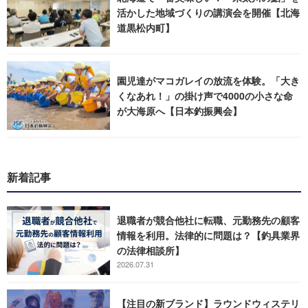
活かした地域づくりの講演会を開催【北海
道黒松内町】
園児達がマコガレイの放流を体験。「大き
くなあれ！」の掛け声で4000の小さな命
が大海原へ【日本釣振興会】
新着記事
退職者が競合他社に転職、元勤務先の顧客
情報を利用。法律的に問題は？【釣具業界
の法律相談所】
2026.07.31
【注目の新ブランド】ラウンドウィステリ