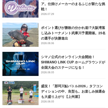
ア。仕掛けメーカーのまるふじが新たな挑
戦！
2026.07.29
ポイント選びが勝敗の分かれ道!?大阪湾落
し込みトーナメント武庫川予選開催。25名
の選手が決勝進出
2026.08.06
シマノ公式のオンライン大会開始！
SHIMANO LINK CUP ホームグラウンドが
全国大会のステージになる！
2026.08.05
盛況！「那珂川鮎バトル2026」タフコン
ディションの中、良型も。お楽しみ抽選会
も大盛り上がり【上州屋】
2026.08.05