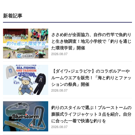
新着記事
ささめ針が全面協力、自作の竹竿で魚釣り
と生き物調査！地元小学校で「釣りを通じ
た環境学習」開催
2026.08.07
【ダイワ×ジェラピケ】のコラボルアーや
ルームウエアを販売！「海と釣りとファッ
ションの祭典」開催
2026.08.07
釣りのスタイルで選ぶ！ブルーストームの
膨脹式ライフジャケット３点を紹介。自分
に合った一着で快適な釣りを
2026.08.07