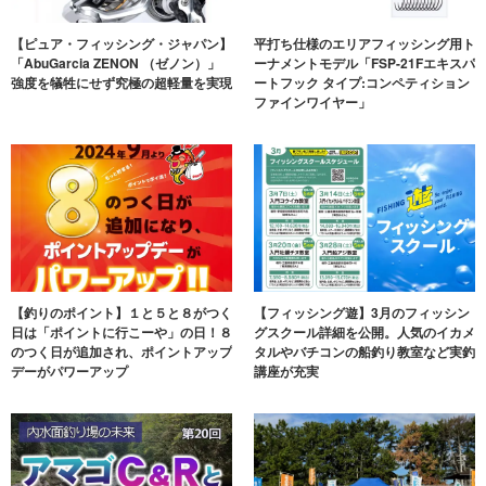
【ピュア・フィッシング・ジャパン】
平打ち仕様のエリアフィッシング用ト
「AbuGarcia ZENON （ゼノン）」
ーナメントモデル「FSP-21Fエキスパ
強度を犠牲にせず究極の超軽量を実現
ートフック タイプ:コンペティション
ファインワイヤー」
【釣りのポイント】１と５と８がつく
【フィッシング遊】3月のフィッシン
日は「ポイントに行こーや」の日！８
グスクール詳細を公開。人気のイカメ
のつく日が追加され、ポイントアップ
タルやバチコンの船釣り教室など実釣
デーがパワーアップ
講座が充実