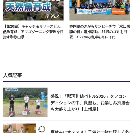
【第20回】キャッチ＆リリースと天
静岡県のさがらサンビーチで「水辺感
然魚育成。アマゴゾーニング管理を目
謝の日」清掃活動。36袋のゴミを回
指す和歌山県
収、1.2kmの海岸をキレイに
人気記事
盛況！「那珂川鮎バトル2026」タフコン
ディションの中、良型も。お楽しみ抽選会
も大盛り上がり【上州屋】
夏休みにオススメ！子供と一緒に涼しく釣