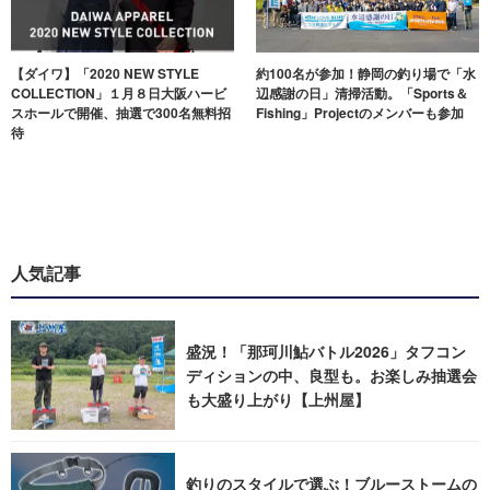
【ダイワ】「2020 NEW STYLE
約100名が参加！静岡の釣り場で「水
COLLECTION」１月８日大阪ハービ
辺感謝の日」清掃活動。「Sports＆
スホールで開催、抽選で300名無料招
Fishing」Projectのメンバーも参加
待
人気記事
盛況！「那珂川鮎バトル2026」タフコン
ディションの中、良型も。お楽しみ抽選会
も大盛り上がり【上州屋】
釣りのスタイルで選ぶ！ブルーストームの