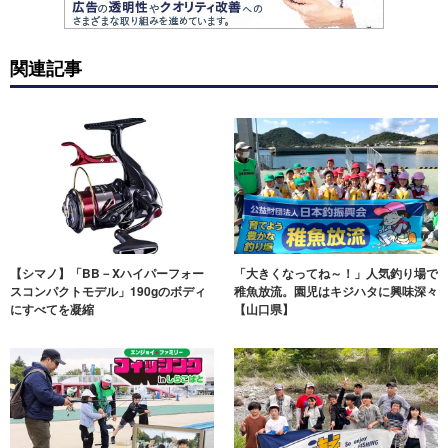
関連記事
【シマノ】「BB－Xハイパーフォー
「大きくなってね～！」人気釣り場で
スコンパクトモデル」190gのボディ
稚魚放流。園児はキジハタに興味深々
にすべてを凝縮
【山口県】