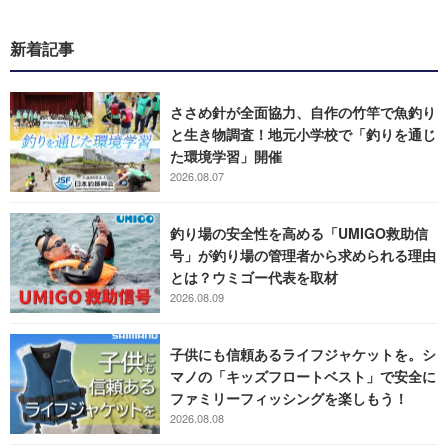
新着記事
ささめ針が全面協力、自作の竹竿で魚釣り
と生き物調査！地元小学校で「釣りを通じ
た環境学習」開催
2026.08.07
釣り場の安全性を高める「UMIGO救助信
号」が釣り場の管理者から求められる理由
とは？ウミゴー代表を取材
2026.08.09
子供にも信頼あるライフジャケットを。シ
マノの「キッズフロートベスト」で安全に
ファミリーフィッシングを楽しもう！
2026.08.08