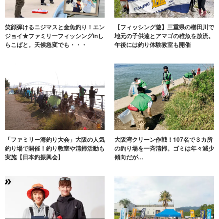
笑顔弾けるニジマスと金魚釣り！エン
【フィッシング遊】三重県の櫛田川で
ジョイ★ファミリーフィッシングinし
地元の子供達とアマゴの稚魚を放流。
らこばと。天候急変でも・・・
午後には釣り体験教室も開催
「ファミリー海釣り大会」大阪の人気
大阪湾クリーン作戦！107名で３カ所
釣り場で開催！釣り教室や清掃活動も
の釣り場を一斉清掃。ゴミは年々減少
実施【日本釣振興会】
傾向だが…