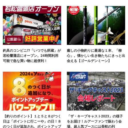
釣具のコンビニ!?「いつでも餌蔵」が
癒しの小物釣りに最適な１本、「柳
若松響灘店にオープン。24時間利用
心」。懐かしい生き物たちにきっと出
可能で急な買い物に超便利！
会える【ゴールデンミーン】
【釣りのポイント】１と５と８がつく
「ザ・キープキャスト2023」の様子
日は「ポイントに行こーや」の日！８
をお届け！ルアーファンで賑わう会
のつく日が追加され、ポイントアップ
場、超人気ブースには長蛇の列