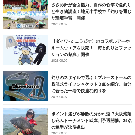
ささめ針が全面協力、自作の竹竿で魚釣り
と生き物調査！地元小学校で「釣りを通じ
た環境学習」開催
2026.08.07
【ダイワ×ジェラピケ】のコラボルアーや
ルームウエアを販売！「海と釣りとファッ
ションの祭典」開催
2026.08.07
釣りのスタイルで選ぶ！ブルーストームの
膨脹式ライフジャケット３点を紹介。自分
に合った一着で快適な釣りを
2026.08.07
ポイント選びが勝敗の分かれ道!?大阪湾落
し込みトーナメント武庫川予選開催。25名
の選手が決勝進出
2026.08.06