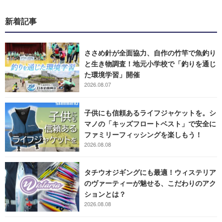
新着記事
ささめ針が全面協力、自作の竹竿で魚釣り
と生き物調査！地元小学校で「釣りを通じ
た環境学習」開催
2026.08.07
子供にも信頼あるライフジャケットを。シ
マノの「キッズフロートベスト」で安全に
ファミリーフィッシングを楽しもう！
2026.08.08
タチウオジギングにも最適！ウィステリア
のヴァーティーが魅せる、こだわりのアク
ションとは？
2026.08.08