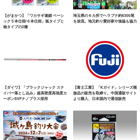
【がまかつ】「ワカサギ連鎖 ベーシ
埼玉県の６カ所でヘラブナ約6300尾
ック５本仕掛/６本仕掛」狐タイプと
を放流。地元釣り愛好家や漁協も協力
袖タイプの2種
【ダイワ】「ブラックジャック スナ
【富士工業】 「Kガイド」シリーズ模
イパー落とし込み」超高密度高強度カ
倣品の販売を取締り。中国通販サイト
ーボンSVFナノプラス採用
より購入、日本国内で通信販売