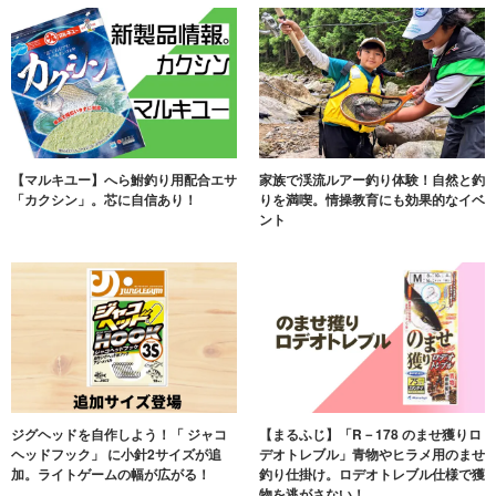
【マルキユー】へら鮒釣り用配合エサ
家族で渓流ルアー釣り体験！自然と釣
「カクシン」。芯に自信あり！
りを満喫。情操教育にも効果的なイベ
ント
ジグヘッドを自作しよう！「 ジャコ
【まるふじ】「R－178 のませ獲りロ
ヘッドフック」 に小針2サイズが追
デオトレブル」青物やヒラメ用のませ
加。ライトゲームの幅が広がる！
釣り仕掛け。ロデオトレブル仕様で獲
物を逃がさない！