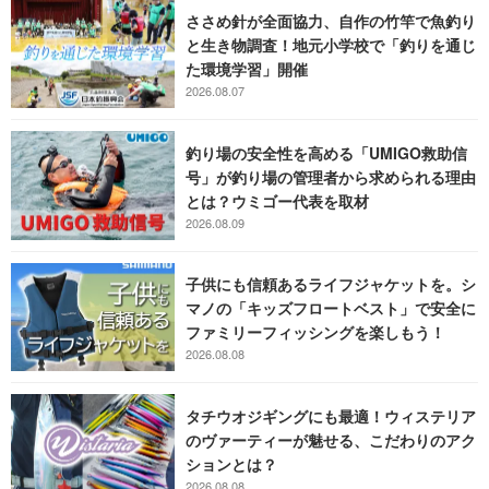
ささめ針が全面協力、自作の竹竿で魚釣り
と生き物調査！地元小学校で「釣りを通じ
た環境学習」開催
2026.08.07
釣り場の安全性を高める「UMIGO救助信
号」が釣り場の管理者から求められる理由
とは？ウミゴー代表を取材
2026.08.09
子供にも信頼あるライフジャケットを。シ
マノの「キッズフロートベスト」で安全に
ファミリーフィッシングを楽しもう！
2026.08.08
タチウオジギングにも最適！ウィステリア
のヴァーティーが魅せる、こだわりのアク
ションとは？
2026.08.08