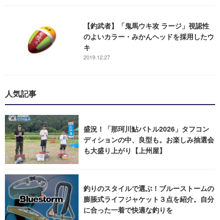
【釣武者】「鬼馬ウキ攻 ラージ」視認性
のよいカラー・みかんヘッドを採用したウ
キ
2019.12.27
人気記事
盛況！「那珂川鮎バトル2026」タフコン
ディションの中、良型も。お楽しみ抽選会
も大盛り上がり【上州屋】
釣りのスタイルで選ぶ！ブルーストームの
膨脹式ライフジャケット３点を紹介。自分
に合った一着で快適な釣りを