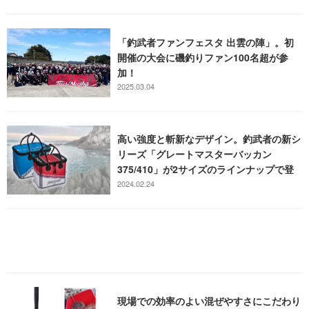
「釣武者ファンフェスタ 出雲の陣」。初
開催の大会に磯釣りファン100名超が参
加！
2025.03.04
高い強度と斬新なデザイン。釣武者の新シ
リーズ「グレートマスターバッカン
375/410」が2サイズのラインナップで登
場
2024.02.24
現場での効率のよい混ぜやすさにこだわり