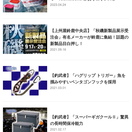
2023.04.24
【上州屋鈴鹿中央店】「秋磯新製品展示受
注会」有名メーカーが鈴鹿に集結！話題の
新製品目白押し！
2021.09.16
【釣武者】「ハグリップ トリガー」魚を
掴みやすいペンタゴンフックを採用
2021.03.01
【釣武者】「スーパーギガクールⅡ」驚異
の長時間保冷能力
2021.02.17