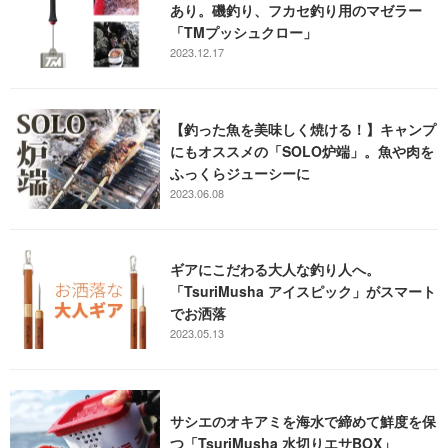
あり。磯釣り、フカセ釣り用のマゼラー
「TMプッシュクロー」
2023.12.17
【釣った魚を美味しく焼ける！】キャンプ
にもオススメの「SOLO炉端」。魚や肉を
ふっくらジューシーに
2023.06.08
ギアにこだわる大人な釣り人へ。
「TsuriMusha アイスピック」がスマート
でお洒落
2023.05.13
サシエのオキアミを海水で締めて鮮度を保
つ「TsuriMusha 水切りエサBOX」