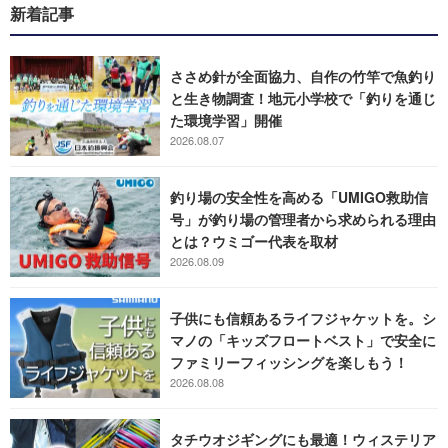
新着記事
ささめ針が全面協力、自作の竹竿で魚釣り
と生き物調査！地元小学校で「釣りを通じ
た環境学習」開催
2026.08.07
釣り場の安全性を高める「UMIGO救助信
号」が釣り場の管理者から求められる理由
とは？ウミゴー代表を取材
2026.08.09
子供にも信頼あるライフジャケットを。シ
マノの「キッズフロートベスト」で安全に
ファミリーフィッシングを楽しもう！
2026.08.08
タチウオジギングにも最適！ウィステリア