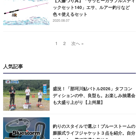
【大藤つり具】「ザッピーカラフルスティ
ックセット140」エサ、ルアー釣りなど
色々使えるセット
2020.08.07
1
2
次へ »
人気記事
盛況！「那珂川鮎バトル2026」タフコン
ディションの中、良型も。お楽しみ抽選会
も大盛り上がり【上州屋】
釣りのスタイルで選ぶ！ブルーストームの
膨脹式ライフジャケット３点を紹介。自分