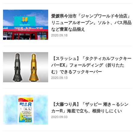
愛媛県今治市「ジャンプワールド今治店」
リニューアルオープン。ソルト、バス用品
など豊富な品揃え
2020.09.18
【スラッシュ】「タクティカルフックキー
パーEX」フォールディング（折りたた
む）できるフックキーパー
2020.09.13
【大藤つり具】「ザッピー 潮き～るシン
カーR」海底で立ち、根掛りしにくい
2020.09.03