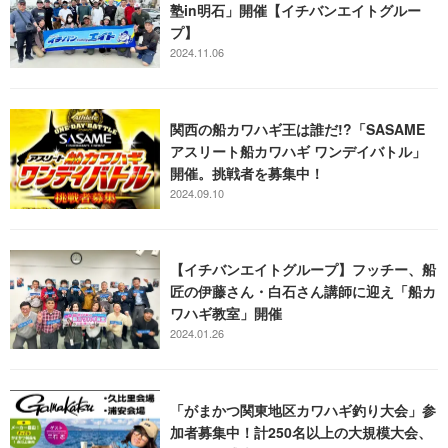
塾in明石」開催【イチバンエイトグルー
プ】
2024.11.06
関西の船カワハギ王は誰だ!?「SASAME
アスリート船カワハギ ワンデイバトル」
開催。挑戦者を募集中！
2024.09.10
【イチバンエイトグループ】フッチー、船
匠の伊藤さん・白石さん講師に迎え「船カ
ワハギ教室」開催
2024.01.26
「がまかつ関東地区カワハギ釣り大会」参
加者募集中！計250名以上の大規模大会、