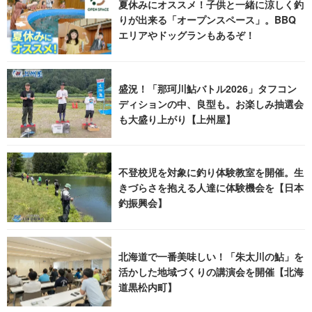
夏休みにオススメ！子供と一緒に涼しく釣
りが出来る「オープンスペース」。BBQ
エリアやドッグランもあるぞ！
盛況！「那珂川鮎バトル2026」タフコン
ディションの中、良型も。お楽しみ抽選会
も大盛り上がり【上州屋】
不登校児を対象に釣り体験教室を開催。生
きづらさを抱える人達に体験機会を【日本
釣振興会】
北海道で一番美味しい！「朱太川の鮎」を
活かした地域づくりの講演会を開催【北海
道黒松内町】