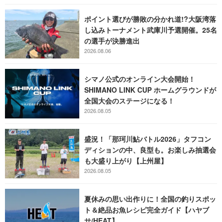
ポイント選びが勝敗の分かれ道!?大阪湾落
し込みトーナメント武庫川予選開催。25名
の選手が決勝進出
2026.08.06
シマノ公式のオンライン大会開始！
SHIMANO LINK CUP ホームグラウンドが
全国大会のステージになる！
2026.08.05
盛況！「那珂川鮎バトル2026」タフコン
ディションの中、良型も。お楽しみ抽選会
も大盛り上がり【上州屋】
2026.08.05
夏休みの思い出作りに！全国の釣りスポッ
ト＆絶品お魚レシピ完全ガイド【ハヤブ
サ/HEAT】