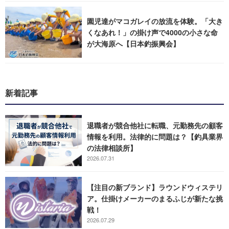
園児達がマコガレイの放流を体験。「大き
くなあれ！」の掛け声で4000の小さな命
が大海原へ【日本釣振興会】
新着記事
退職者が競合他社に転職、元勤務先の顧客
情報を利用。法律的に問題は？【釣具業界
の法律相談所】
2026.07.31
【注目の新ブランド】ラウンドウィステリ
ア。仕掛けメーカーのまるふじが新たな挑
戦！
2026.07.29