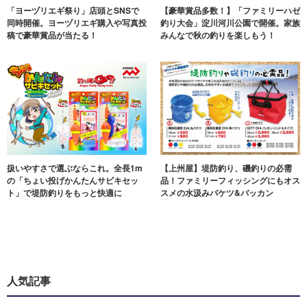
「ヨーヅリエギ祭り」店頭とSNSで
【豪華賞品多数！】「ファミリーハゼ
同時開催。ヨーヅリエギ購入や写真投
釣り大会」淀川河川公園で開催。家族
稿で豪華賞品が当たる！
みんなで秋の釣りを楽しもう！
扱いやすさで選ぶならこれ。全長1m
【上州屋】堤防釣り、磯釣りの必需
の「ちょい投げかんたんサビキセッ
品！ファミリーフィッシングにもオス
ト」で堤防釣りをもっと快適に
スメの水汲みバケツ&バッカン
人気記事