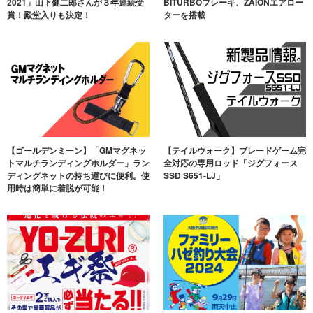
2021」山下健二郎さんが３年連続受
BITURBOブレーキ、ZAIONエアロー
賞！殿堂入りも決定！
ターを搭載
【ゴールデンミーン】「GMマグネッ
【テイルウォーク】ブレードゲーム完
トマルチランディングホルダー」ラン
全対応の専用ロッド「ジグフォース
ディングネットの持ち運びに便利。使
SSD S651-LJ」
用時は簡単に着脱が可能！