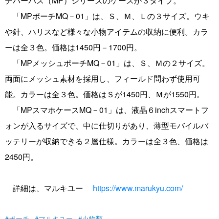
チパーパス（MP）シリーズのケースが３タイプ。
「MPポーチMQ－01」は、Ｓ、Ｍ、Ｌの３サイズ。ウキ
や針、ハリスなど様々な小物アイテムの収納に便利。カラ
ーは全３色。価格は1450円－1700円。
「MPメッシュポーチMQ－01」は、Ｓ、Ｍの２サイズ。
両面にメッシュ素材を採用し、フィールド問わず使用可
能。カラーは全３色。価格はＳが1450円、Ｍが1550円。
「MPスマホケースMQ－01」は、液晶６inchスマートフ
ォンが入るサイズで、中に仕切りがあり、薄型モバイルバ
ッテリーが収納できる２層仕様。カラーは全３色、価格は
2450円。
詳細は、マルキユー
https://www.marukyu.com/
ポーチ
マルキユー
小物類