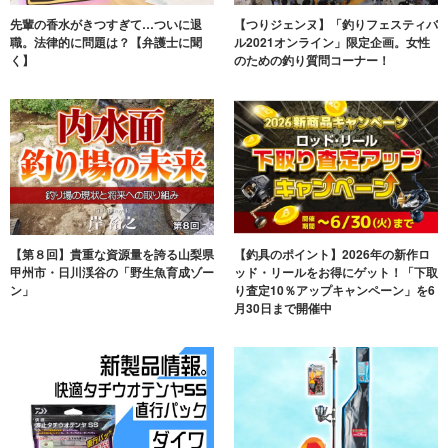
先輩の香水がきつすぎて…ついに退
【つりジェンヌ】「釣りフェスティバ
職。法律的に問題は？【弁護士に聞
ル2021オンライン」限定企画。女性
く】
のための釣り質問コーナー！
【第８回】貴重な資源量を誇る山梨県
【釣具のポイント】2026年の新作ロ
甲州市・日川渓谷の「野生魚育成ゾー
ッド・リールをお得にゲット！「下取
ン」
り査定10％アップキャンペーン」を6
月30日まで開催中