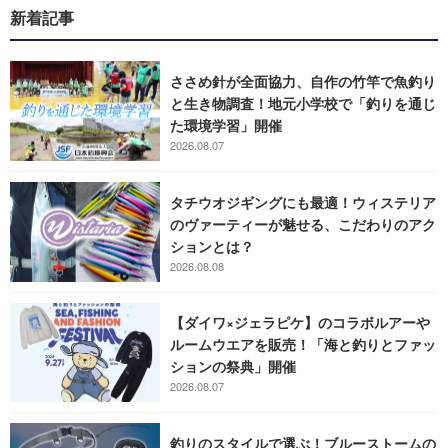
新着記事
ささめ針が全面協力、自作の竹竿で魚釣り
と生き物調査！地元小学校で「釣りを通じ
た環境学習」開催
2026.08.07
タチウオジギングにも最適！ウィステリア
のヴァーティーが魅せる、こだわりのアク
ションとは？
2026.08.08
【ダイワ×ジェラピケ】のコラボルアーや
ルームウエアを販売！「海と釣りとファッ
ションの祭典」開催
2026.08.07
釣りのスタイルで選ぶ！ブルーストームの