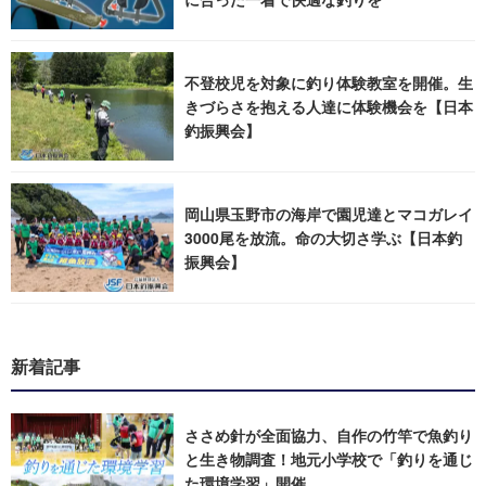
不登校児を対象に釣り体験教室を開催。生
きづらさを抱える人達に体験機会を【日本
釣振興会】
岡山県玉野市の海岸で園児達とマコガレイ
3000尾を放流。命の大切さ学ぶ【日本釣
振興会】
新着記事
ささめ針が全面協力、自作の竹竿で魚釣り
と生き物調査！地元小学校で「釣りを通じ
た環境学習」開催