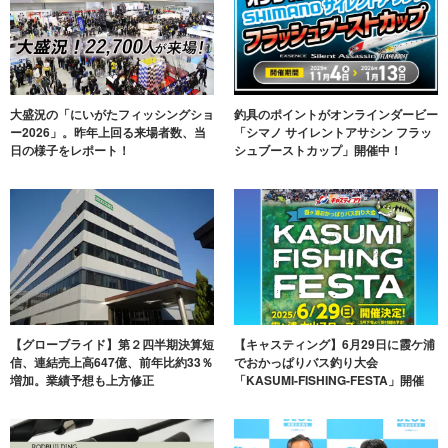
大盛況の「にいがたフィッシングショ
釣具のポイントがオンラインダービー
ー2026」。昨年上回る来場者数、当
「シマノ サイレントアサシン フラッ
日の様子をレポート！
シュブーストカップ」開催中！
【グローブライド】第２四半期決算短
【キャスティング】6月29日に霞ケ浦
信、連結売上高647億、前年比約33％
でおかっぱりバス釣り大会
増加。業績予想も上方修正
「KASUMI-FISHING-FESTA」開催