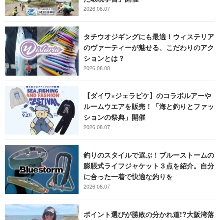
2026.08.07
タチウオジギングにも最適！ウィステリア
のヴァーティーが魅せる、こだわりのアク
ションとは？
2026.08.08
【ダイワ×ジェラピケ】のコラボルアーや
ルームウエアを販売！「海と釣りとファッ
ションの祭典」開催
2026.08.07
釣りのスタイルで選ぶ！ブルーストームの
膨脹式ライフジャケット３点を紹介。自分
に合った一着で快適な釣りを
2026.08.07
ポイント選びが勝敗の分かれ道!?大阪湾落