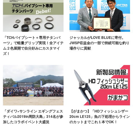
「TCHパイプシート＋専用チタンパ
ジャッカルがLOVE BLUEに寄付。
ーツ」で軽量グリップ実現！全アイテ
JWSP収益金の一部で持続可能な釣り
ム２色展開で自分好みにカスタマイ
場作りに貢献
ズ！
「ダイワ×サンライン エギングフェス
【がまかつ】「HDフィッシュシザー
ティバル2019in周防大島」314名が参
20cm LE125」魚の下処理からライン
加したコラボイベント大盛況
のカットまでこれ１本でOK！