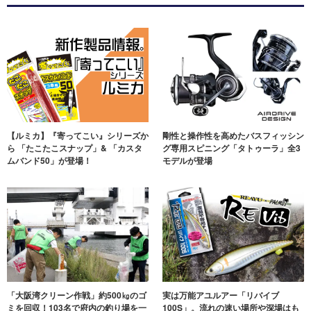
【ルミカ】『寄ってこい』シリーズか
剛性と操作性を高めたバスフィッシン
ら 「たこたこスナップ」& 「カスタ
グ専用スピニング「タトゥーラ」全3
ムバンド50」が登場！
モデルが登場
「大阪湾クリーン作戦」約500㎏のゴ
実は万能アユルアー「リバイブ
ミを回収！103名で府内の釣り場を一
100S」。流れの速い場所や深場はも