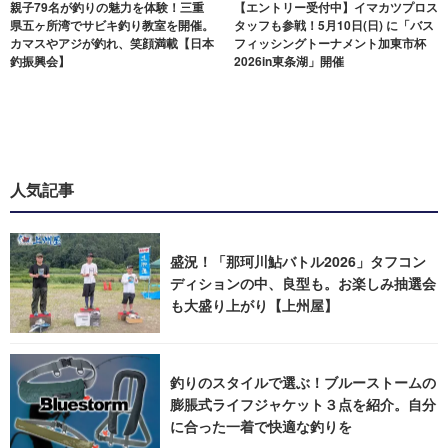
親子79名が釣りの魅力を体験！三重
【エントリー受付中】イマカツプロス
県五ヶ所湾でサビキ釣り教室を開催。
タッフも参戦！5月10日(日) に「バス
カマスやアジが釣れ、笑顔満載【日本
フィッシングトーナメント加東市杯
釣振興会】
2026in東条湖」開催
人気記事
盛況！「那珂川鮎バトル2026」タフコン
ディションの中、良型も。お楽しみ抽選会
も大盛り上がり【上州屋】
釣りのスタイルで選ぶ！ブルーストームの
膨脹式ライフジャケット３点を紹介。自分
に合った一着で快適な釣りを