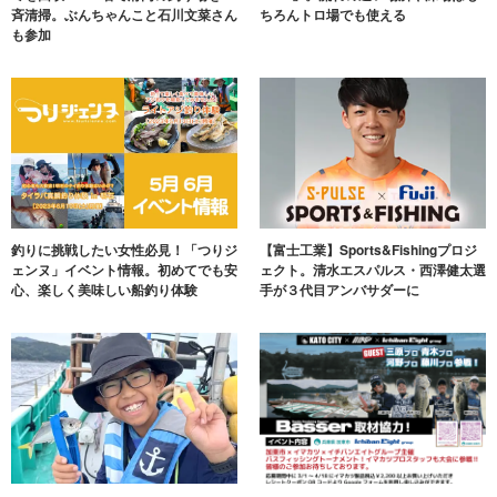
斉清掃。ぶんちゃんこと石川文菜さん
ちろんトロ場でも使える
も参加
釣りに挑戦したい女性必見！「つりジ
【富士工業】Sports&Fishingプロジ
ェンヌ」イベント情報。初めてでも安
ェクト。清水エスパルス・西澤健太選
心、楽しく美味しい船釣り体験
手が３代目アンバサダーに