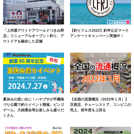
「上州屋アウトドアワールドつきみ野
【釣りフェス2022】釣竿公正マーク
店」リニューアルオープン！釣り、ア
アンケートキャンペーン実施中！
ウトドアを融合した店舗
夏休みの思い出に！ハヤブサが平磯海
【全国の流通概況（2022年１月）】
づり公園で釣りイベント開催。ビンゴ
百貨店、チェーンストア、コンビニの
ゲーム、大抽選会等お楽しみも盛りだ
売上、前年度を上回る
くさん