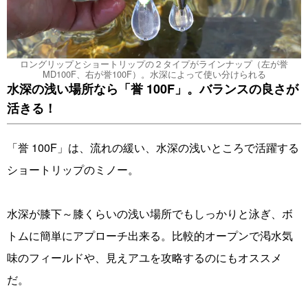
ロングリップとショートリップの２タイプがラインナップ（左が誉
MD100F、右が誉100F）。水深によって使い分けられる
水深の浅い場所なら「誉 100F」。バランスの良さが
活きる！
「誉 100F」は、流れの緩い、水深の浅いところで活躍する
ショートリップのミノー。
水深が膝下～膝くらいの浅い場所でもしっかりと泳ぎ、ボ
トムに簡単にアプローチ出来る。比較的オープンで渇水気
味のフィールドや、見えアユを攻略するのにもオススメ
だ。