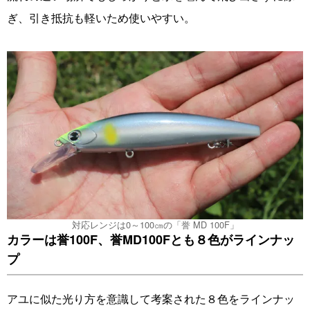
ぎ、引き抵抗も軽いため使いやすい。
対応レンジは0～100㎝の「誉 MD 100F」
カラーは誉100F、誉MD100Fとも８色がラインナッ
プ
アユに似た光り方を意識して考案された８色をラインナッ