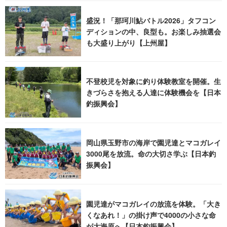
盛況！「那珂川鮎バトル2026」タフコン
ディションの中、良型も。お楽しみ抽選会
も大盛り上がり【上州屋】
不登校児を対象に釣り体験教室を開催。生
きづらさを抱える人達に体験機会を【日本
釣振興会】
岡山県玉野市の海岸で園児達とマコガレイ
3000尾を放流。命の大切さ学ぶ【日本釣
振興会】
園児達がマコガレイの放流を体験。「大き
くなあれ！」の掛け声で4000の小さな命
が大海原へ【日本釣振興会】