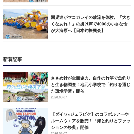
園児達がマコガレイの放流を体験。「大き
くなあれ！」の掛け声で4000の小さな命
が大海原へ【日本釣振興会】
新着記事
ささめ針が全面協力、自作の竹竿で魚釣り
と生き物調査！地元小学校で「釣りを通じ
た環境学習」開催
2026.08.07
【ダイワ×ジェラピケ】のコラボルアーや
ルームウエアを販売！「海と釣りとファッ
ションの祭典」開催
2026.08.07