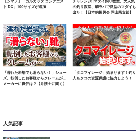
【シマノ】「カルカッタ コンクエス
チャレンジ!!マダイ釣り教室。大人気
ト DC」100サイズが追加
の釣り教室、鯛ラバで良型のマダイも
出た！【日本釣振興会 岡山県支部】
「濡れた岩場でも滑らない！」シュー
「タコマイレージ」始まります！釣り
ズ。転倒したお客様からクレームが…
人もタコの資源保護に協力しよう！
メーカーに責任は？【弁護士に聞く】
人気記事