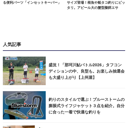
る便利パーツ「インセットキーパー」
サイズ登場！根魚や船タコ釣りにピッ
タリ。アピール大の蟹型擬餌エサ
人気記事
盛況！「那珂川鮎バトル2026」タフコン
ディションの中、良型も。お楽しみ抽選会
も大盛り上がり【上州屋】
釣りのスタイルで選ぶ！ブルーストームの
膨脹式ライフジャケット３点を紹介。自分
に合った一着で快適な釣りを