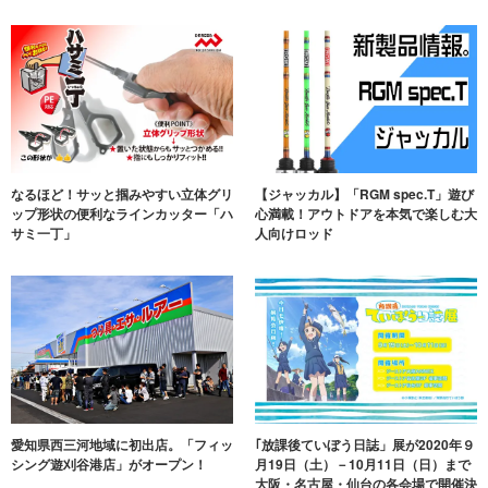
なるほど！サッと掴みやすい立体グリ
【ジャッカル】「RGM spec.T」遊び
ップ形状の便利なラインカッター「ハ
心満載！アウトドアを本気で楽しむ大
サミ一丁」
人向けロッド
愛知県西三河地域に初出店。「フィッ
｢放課後ていぼう日誌」展が2020年９
シング遊刈谷港店」がオープン！
月19日（土）－10月11日（日）まで
大阪・名古屋・仙台の各会場で開催決