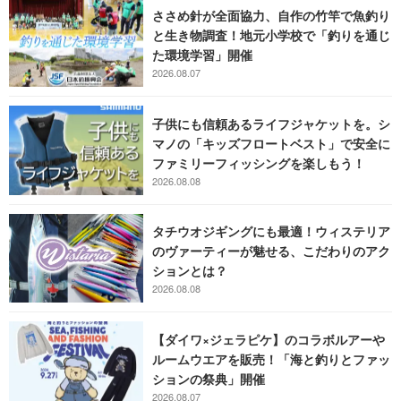
ささめ針が全面協力、自作の竹竿で魚釣り
と生き物調査！地元小学校で「釣りを通じ
た環境学習」開催
2026.08.07
子供にも信頼あるライフジャケットを。シ
マノの「キッズフロートベスト」で安全に
ファミリーフィッシングを楽しもう！
2026.08.08
タチウオジギングにも最適！ウィステリア
のヴァーティーが魅せる、こだわりのアク
ションとは？
2026.08.08
【ダイワ×ジェラピケ】のコラボルアーや
ルームウエアを販売！「海と釣りとファッ
ションの祭典」開催
2026.08.07