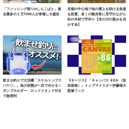
「フィッシング祭りinしらこばと」過
京都の中心地で魚の遡上を助ける魚道
去最多の１万7008人が来場し大盛況
を設置。多くの観光客に見守れながら
杉の木材で手作り【京の川の恵みを活
かす会】
飲ませ釣りで大活躍「スケルトンブク
【モーリス】「キャンバス ＃8.6 （追
バケツ」。魚の状態が一目で分かる！
加規格）」トップマイスター伊藤雄大
ポンプホルダー・ロッドスタンド付き
監修フック
で超便利