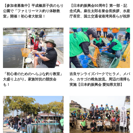
【参加者募集中】平成榛原子供のもり
【日本釣振興会50周年】第一部・記
公園で「ファミリーマス釣り体験教
念式典。麻生太郎名誉会長挨拶、水産
室」開催！初心者大歓迎！
庁長官、国土交通省港湾局長らが祝辞
「初心者のためのへらぶな釣り教室」
吉良サンライズパークでヒラメ、メバ
大盛り上がり。家族対抗の競技会
ル、カサゴの稚魚放流。周辺の清掃も
も！
実施【日本釣振興会 愛知県支部】