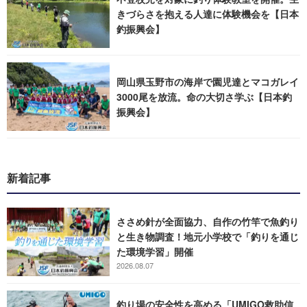
きづらさを抱える人達に体験機会を【日本
釣振興会】
岡山県玉野市の海岸で園児達とマコガレイ
3000尾を放流。命の大切さ学ぶ【日本釣
振興会】
新着記事
ささめ針が全面協力、自作の竹竿で魚釣り
と生き物調査！地元小学校で「釣りを通じ
た環境学習」開催
2026.08.07
釣り場の安全性を高める「UMIGO救助信