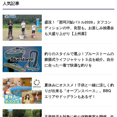
人気記事
盛況！「那珂川鮎バトル2026」タフコン
ディションの中、良型も。お楽しみ抽選会
も大盛り上がり【上州屋】
釣りのスタイルで選ぶ！ブルーストームの
膨脹式ライフジャケット３点を紹介。自分
に合った一着で快適な釣りを
夏休みにオススメ！子供と一緒に涼しく釣
りが出来る「オープンスペース」。BBQ
エリアやドッグランもあるぞ！
不登校児を対象に釣り体験教室を開催。生