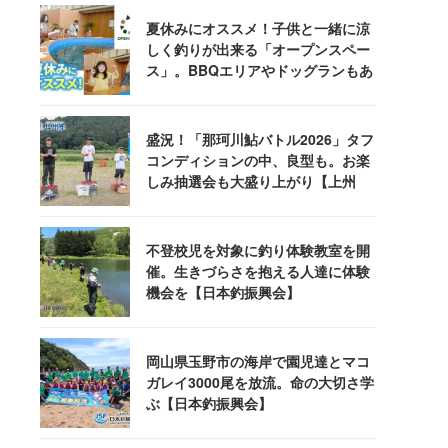
夏休みにオススメ！子供と一緒に涼
しく釣りが出来る「オープンスペー
ス」。BBQエリアやドッグランもあ
るぞ！
盛況！「那珂川鮎バトル2026」タフ
コンディションの中、良型も。お楽
しみ抽選会も大盛り上がり【上州
屋】
不登校児を対象に釣り体験教室を開
催。生きづらさを抱える人達に体験
機会を【日本釣振興会】
岡山県玉野市の海岸で園児達とマコ
ガレイ3000尾を放流。命の大切さ学
ぶ【日本釣振興会】