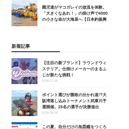
園児達がマコガレイの放流を体験。
「大きくなあれ！」の掛け声で4000
の小さな命が大海原へ【日本釣振興
会】
新着記事
【注目の新ブランド】ラウンドウィ
ステリア。仕掛けメーカーのまるふ
じが新たな挑戦！
2026.07.29
ポイント選びが勝敗の分かれ道!?大
阪湾落し込みトーナメント武庫川予
選開催。25名の選手が決勝進出
2026.08.06
この夏、自分だけの魚図鑑をつくろ