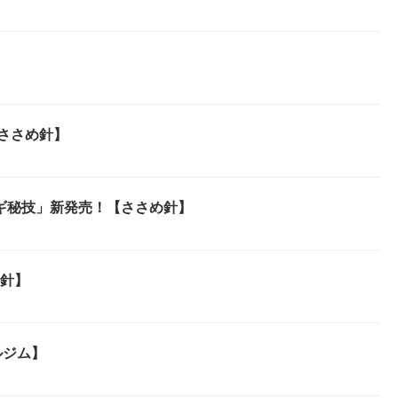
】
【ささめ針】
ギ秘技」新発売！【ささめ針】
め針】
ルジム】