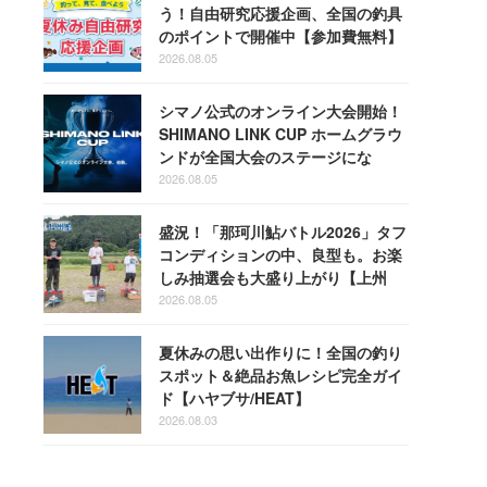
う！自由研究応援企画、全国の釣具
のポイントで開催中【参加費無料】
2026.08.05
シマノ公式のオンライン大会開始！
SHIMANO LINK CUP ホームグラウ
ンドが全国大会のステージにな
る！
2026.08.05
盛況！「那珂川鮎バトル2026」タフ
コンディションの中、良型も。お楽
しみ抽選会も大盛り上がり【上州
屋】
2026.08.05
夏休みの思い出作りに！全国の釣り
スポット＆絶品お魚レシピ完全ガイ
ド【ハヤブサ/HEAT】
2026.08.03