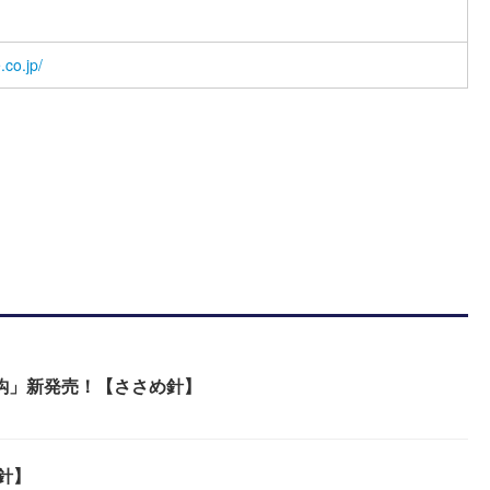
co.jp/
鈎」新発売！【ささめ針】
針】