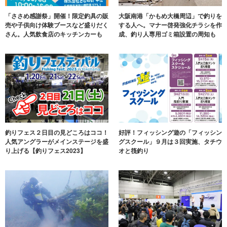
「ささめ感謝祭」開催！限定釣具の販
大阪南港「かもめ大橋周辺」で釣りを
売や子供向け体験ブースなど盛りだく
する人へ。マナー啓発強化チラシを作
さん。人気飲食店のキッチンカーも
成、釣り人専用ゴミ箱設置の周知も
釣りフェス２日目の見どころはココ！
好評！フィッシング遊の「フィッシン
人気アングラーがメインステージを盛
グスクール」９月は３回実施、タチウ
り上げる【釣りフェス2023】
オと筏釣り