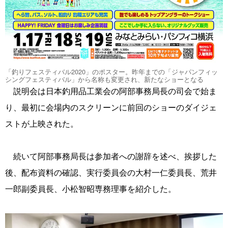
「釣りフェスティバル2020」のポスター。昨年までの「ジャパンフィッ
シングフェスティバル」から名称も変更され、新たなショーとなる
説明会は日本釣用品工業会の阿部事務局長の司会で始ま
り、最初に会場内のスクリーンに前回のショーのダイジェ
ストが上映された。
続いて阿部事務局長は参加者への謝辞を述べ、挨拶した
後、配布資料の確認、実行委員会の大村一仁委員長、荒井
一郎副委員長、小松智昭専務理事を紹介した。