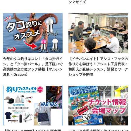
ン２サイズ
今年のタコ釣りはコレ！「タコ掛ガイ
【イチバンエイト】アシストフックの
シ」と「タコ掛パール」。足下狙いで
作り方を学ぼう！アシスト工房代表・
高実績の全方位フック搭載【マルシン
和田氏が直接レッスン。講習とワーク
漁具・Dragon】
ショップを開催
【釣りフェス2022】18時から販売開
いよいよ来週末開催！釣りファンもフ