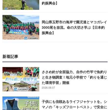
釣振興会】
岡山県玉野市の海岸で園児達とマコガレイ
3000尾を放流。命の大切さ学ぶ【日本釣
振興会】
新着記事
ささめ針が全面協力、自作の竹竿で魚釣り
と生き物調査！地元小学校で「釣りを通じ
た環境学習」開催
2026.08.07
子供にも信頼あるライフジャケットを。シ
マノの「キッズフロートベスト」で安全に