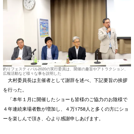
釣りフェスティバル2020の実行委員は、開催の趣旨やアトラクション、
広報活動など様々な事を説明した
大村委員長は主催者として謝辞を述べ、下記要旨の挨拶
を行った。
「本年１月に開催したショーも皆様のご協力のお陰様で
４年連続来場者数が増加し、４万1758人と多くの方にショ
ーを楽しんで頂き、心より感謝申しあげます。