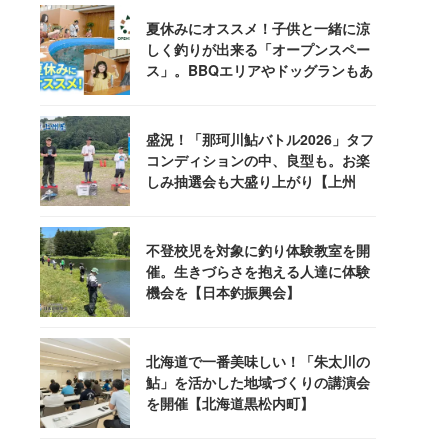
夏休みにオススメ！子供と一緒に涼
しく釣りが出来る「オープンスペー
ス」。BBQエリアやドッグランもあ
るぞ！
盛況！「那珂川鮎バトル2026」タフ
コンディションの中、良型も。お楽
しみ抽選会も大盛り上がり【上州
屋】
不登校児を対象に釣り体験教室を開
催。生きづらさを抱える人達に体験
機会を【日本釣振興会】
北海道で一番美味しい！「朱太川の
鮎」を活かした地域づくりの講演会
を開催【北海道黒松内町】