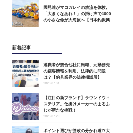
園児達がマコガレイの放流を体験。
「大きくなあれ！」の掛け声で4000
の小さな命が大海原へ【日本釣振興
会】
新着記事
退職者が競合他社に転職、元勤務先
の顧客情報を利用。法律的に問題
は？【釣具業界の法律相談所】
2026.07.31
【注目の新ブランド】ラウンドウィ
ステリア。仕掛けメーカーのまるふ
じが新たな挑戦！
2026.07.29
ポイント選びが勝敗の分かれ道!?大