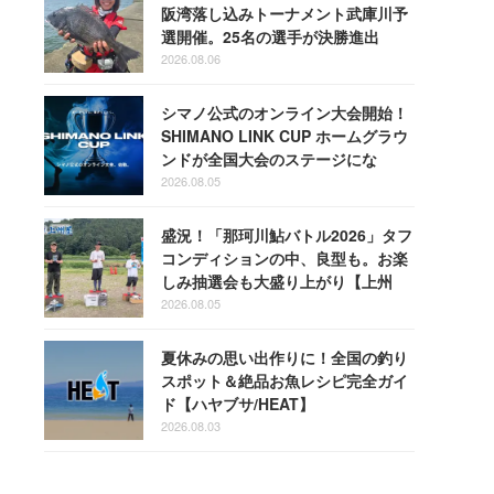
阪湾落し込みトーナメント武庫川予
選開催。25名の選手が決勝進出
2026.08.06
シマノ公式のオンライン大会開始！
SHIMANO LINK CUP ホームグラウ
ンドが全国大会のステージにな
る！
2026.08.05
盛況！「那珂川鮎バトル2026」タフ
コンディションの中、良型も。お楽
しみ抽選会も大盛り上がり【上州
屋】
2026.08.05
夏休みの思い出作りに！全国の釣り
スポット＆絶品お魚レシピ完全ガイ
ド【ハヤブサ/HEAT】
2026.08.03