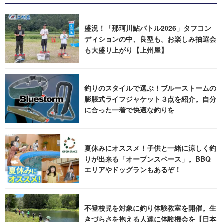
盛況！「那珂川鮎バトル2026」タフコン
ディションの中、良型も。お楽しみ抽選会
も大盛り上がり【上州屋】
釣りのスタイルで選ぶ！ブルーストームの
膨脹式ライフジャケット３点を紹介。自分
に合った一着で快適な釣りを
夏休みにオススメ！子供と一緒に涼しく釣
りが出来る「オープンスペース」。BBQ
エリアやドッグランもあるぞ！
不登校児を対象に釣り体験教室を開催。生
きづらさを抱える人達に体験機会を【日本