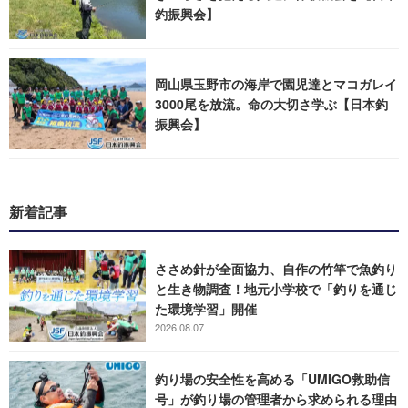
釣振興会】
岡山県玉野市の海岸で園児達とマコガレイ
3000尾を放流。命の大切さ学ぶ【日本釣
振興会】
新着記事
ささめ針が全面協力、自作の竹竿で魚釣り
と生き物調査！地元小学校で「釣りを通じ
た環境学習」開催
2026.08.07
釣り場の安全性を高める「UMIGO救助信
号」が釣り場の管理者から求められる理由