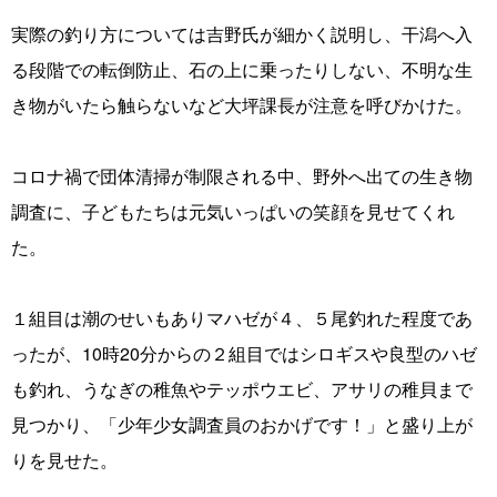
実際の釣り方については吉野氏が細かく説明し、干潟へ入
る段階での転倒防止、石の上に乗ったりしない、不明な生
き物がいたら触らないなど大坪課長が注意を呼びかけた。
コロナ禍で団体清掃が制限される中、野外へ出ての生き物
調査に、子どもたちは元気いっぱいの笑顔を見せてくれ
た。
１組目は潮のせいもありマハゼが４、５尾釣れた程度であ
ったが、10時20分からの２組目ではシロギスや良型のハゼ
も釣れ、うなぎの稚魚やテッポウエビ、アサリの稚貝まで
見つかり、「少年少女調査員のおかげです！」と盛り上が
りを見せた。