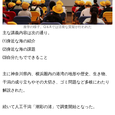
座学の様子。Q＆Aでは活発な質疑が行われた
主な講義内容は次の通り。
⑴身近な海の紹介
⑵身近な海の課題
⑶自分たちでできること
主に神奈川県内、横浜圏内の港湾の地形や歴史、生き物、
干潟の成り立ちやその大切さ、ゴミ問題など多岐にわたり
解説された。
続いて人工干潟「潮彩の渚」で調査開始となった。