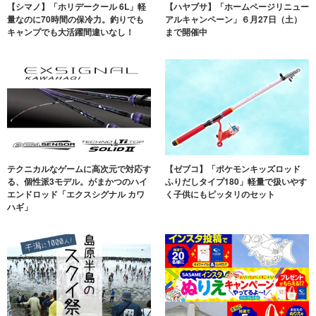
【シマノ】「ホリデークール 6L」軽
【ハヤブサ】「ホームページリニュー
量なのに70時間の保冷力。釣りでも
アルキャンペーン」６月27日（土）
キャンプでも大活躍間違いなし！
まで開催中
テクニカルなゲームに高次元で対応す
【ゼブコ】「ポケモンキッズロッド
る、個性派3モデル。がまかつのハイ
ふりだしタイプ180」軽量で扱いやす
エンドロッド「エクスシグナル カワ
く子供にもピッタリのセット
ハギ」