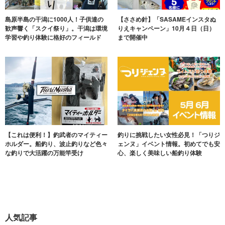
島原半島の干潟に1000人！子供達の
【ささめ針】「SASAMEインスタぬ
歓声響く「スクイ祭り」。干潟は環境
りえキャンペーン」10月４日（日）
学習や釣り体験に格好のフィールド
まで開催中
【これは便利！】釣武者のマイティー
釣りに挑戦したい女性必見！「つりジ
ホルダー。船釣り、波止釣りなど色々
ェンヌ」イベント情報。初めてでも安
な釣りで大活躍の万能竿受け
心、楽しく美味しい船釣り体験
人気記事