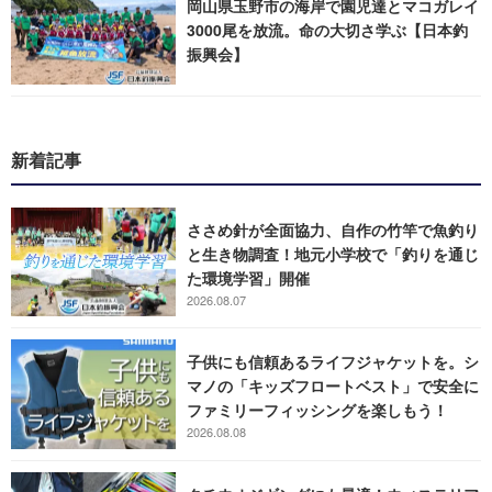
岡山県玉野市の海岸で園児達とマコガレイ
3000尾を放流。命の大切さ学ぶ【日本釣
振興会】
新着記事
ささめ針が全面協力、自作の竹竿で魚釣り
と生き物調査！地元小学校で「釣りを通じ
た環境学習」開催
2026.08.07
子供にも信頼あるライフジャケットを。シ
マノの「キッズフロートベスト」で安全に
ファミリーフィッシングを楽しもう！
2026.08.08