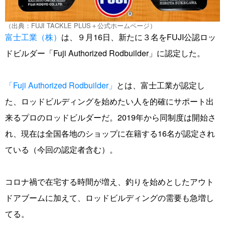
（出典：FUJI TACKLE PLUS＋公式ホームページ）
富士工業（株）
は、９月16日、新たに３名をFUJI公認ロッ
ドビルダー「Fuji Authorized Rodbuilder」に認定した。
「Fuji Authorized Rodbuilder」
とは、富士工業が認定し
た、ロッドビルディングを始めたい人を的確にサポート出
来るプロのロッドビルダーだ。2019年から同制度は開始さ
れ、現在は全国各地のショップに在籍する16名が認定され
ている（今回の認定者含む）。
コロナ禍で在宅する時間が増え、釣りを始めとしたアウト
ドアブームに加えて、ロッドビルディングの需要も急増し
てる。