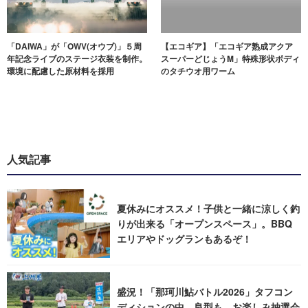
「DAIWA」が「OWV(オウブ)」５周
【エコギア】「エコギア熟成アクア
年記念ライブのステージ衣装を制作。
スーパーどじょうM」特殊形状ボディ
環境に配慮した原材料を採用
のタチウオ用ワーム
人気記事
夏休みにオススメ！子供と一緒に涼しく釣
りが出来る「オープンスペース」。BBQ
エリアやドッグランもあるぞ！
盛況！「那珂川鮎バトル2026」タフコン
ディションの中、良型も。お楽しみ抽選会