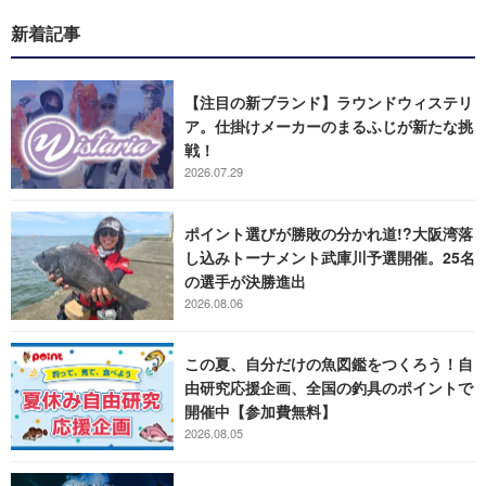
新着記事
【注目の新ブランド】ラウンドウィステリ
ア。仕掛けメーカーのまるふじが新たな挑
戦！
2026.07.29
ポイント選びが勝敗の分かれ道!?大阪湾落
し込みトーナメント武庫川予選開催。25名
の選手が決勝進出
2026.08.06
この夏、自分だけの魚図鑑をつくろう！自
由研究応援企画、全国の釣具のポイントで
開催中【参加費無料】
2026.08.05