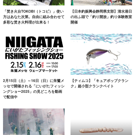
「焚き火台TOKOBI（トコビ）」使い
【日本釣振興会静岡県支部】清水港日
方はあなた次第。自由に組み合わせて
の出ふ頭で「釣り開放」釣り体験教室
多彩な焚き火料理が出来る！
開催
2月15日（土）～16日（日）に朱鷺メ
【ティムコ】「キュアポップクラン
ッセで開催される「にいがたフィッシ
ク」超小型クランクベイト
ングショー2025」の見どころを動画
で配信中