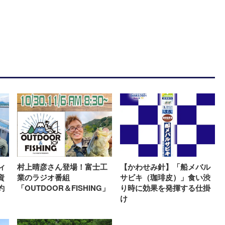
ィ
村上晴彦さん登場！富士工
【かわせみ針】「船メバル
資
業のラジオ番組
サビキ（珈琲皮）」食い渋
釣
「OUTDOOR＆FISHING」
り時に効果を発揮する仕掛
け