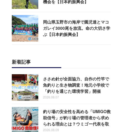
機会を【日本釣振興会】
岡山県玉野市の海岸で園児達とマコ
ガレイ3000尾を放流。命の大切さ学
ぶ【日本釣振興会】
新着記事
ささめ針が全面協力、自作の竹竿で
魚釣りと生き物調査！地元小学校で
「釣りを通じた環境学習」開催
2026.08.07
釣り場の安全性を高める「UMIGO救
助信号」が釣り場の管理者から求め
られる理由とは？ウミゴー代表を取
材
2026.08.09