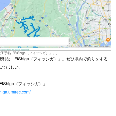
子手帖『FiShiga（フィッシガ）』」）
な「FiShiga（フィッシガ）」。ぜひ県内で釣りをする
んでほしい。
iShiga（フィッシガ）」
ishiga.umirec.com/