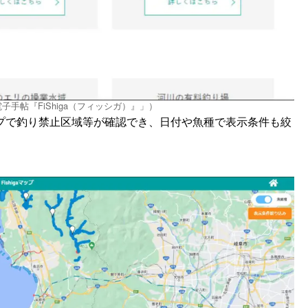
子手帖『FiShiga（フィッシガ）』」）
プで釣り禁止区域等が確認でき、日付や魚種で表示条件も絞