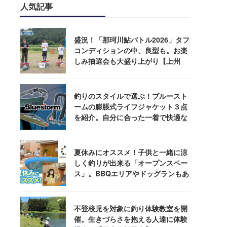
人気記事
盛況！「那珂川鮎バトル2026」タフ
コンディションの中、良型も。お楽
しみ抽選会も大盛り上がり【上州
屋】
釣りのスタイルで選ぶ！ブルースト
ームの膨脹式ライフジャケット３点
を紹介。自分に合った一着で快適な
釣りを
夏休みにオススメ！子供と一緒に涼
しく釣りが出来る「オープンスペー
ス」。BBQエリアやドッグランもあ
るぞ！
不登校児を対象に釣り体験教室を開
催。生きづらさを抱える人達に体験