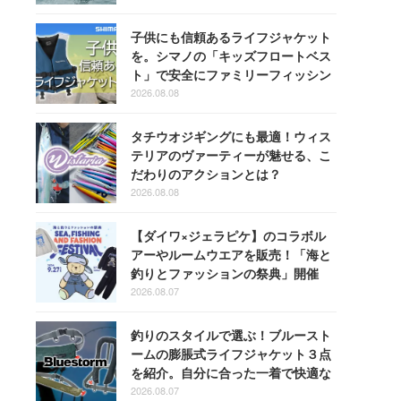
子供にも信頼あるライフジャケット
を。シマノの「キッズフロートベス
ト」で安全にファミリーフィッシン
グを楽しもう！
2026.08.08
タチウオジギングにも最適！ウィス
テリアのヴァーティーが魅せる、こ
だわりのアクションとは？
2026.08.08
【ダイワ×ジェラピケ】のコラボル
アーやルームウエアを販売！「海と
釣りとファッションの祭典」開催
2026.08.07
釣りのスタイルで選ぶ！ブルースト
ームの膨脹式ライフジャケット３点
を紹介。自分に合った一着で快適な
釣りを
2026.08.07