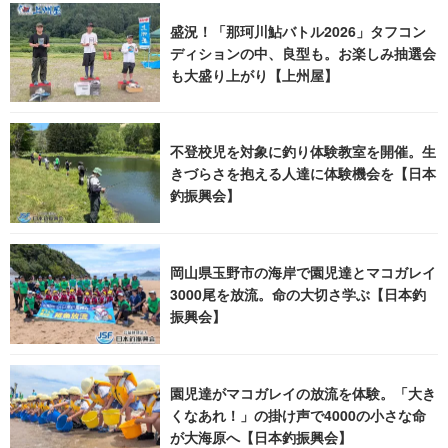
盛況！「那珂川鮎バトル2026」タフコン
ディションの中、良型も。お楽しみ抽選会
も大盛り上がり【上州屋】
不登校児を対象に釣り体験教室を開催。生
きづらさを抱える人達に体験機会を【日本
釣振興会】
岡山県玉野市の海岸で園児達とマコガレイ
3000尾を放流。命の大切さ学ぶ【日本釣
振興会】
園児達がマコガレイの放流を体験。「大き
くなあれ！」の掛け声で4000の小さな命
が大海原へ【日本釣振興会】