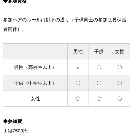
◆参加資格
参加ペアのルールは以下の通り（子供同士の参加は要保護
者同伴）。
男性
子供
女性
男性（高校生以上）
×
〇
〇
子供（中学生以下）
〇
〇
〇
女性
〇
〇
〇
◆参加費
１組7500円