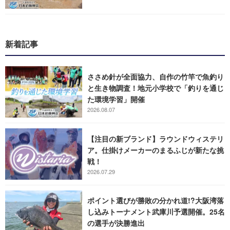
新着記事
ささめ針が全面協力、自作の竹竿で魚釣り
と生き物調査！地元小学校で「釣りを通じ
た環境学習」開催
2026.08.07
【注目の新ブランド】ラウンドウィステリ
ア。仕掛けメーカーのまるふじが新たな挑
戦！
2026.07.29
ポイント選びが勝敗の分かれ道!?大阪湾落
し込みトーナメント武庫川予選開催。25名
の選手が決勝進出