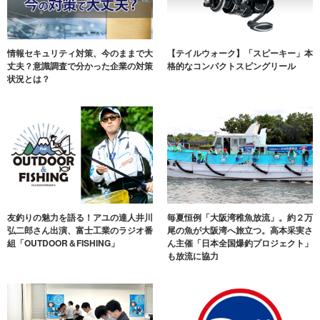
情報セキュリティ対策、今のままで大
【テイルウォーク】「スピーキー」本
丈夫？意識調査で分かった企業の対策
格的なコンパクトスピングリール
状況とは？
友釣りの魅力を語る！アユの達人井川
毎夏恒例「大阪湾稚魚放流」。約２万
弘二郎さん出演、富士工業のラジオ番
尾の魚が大阪湾へ旅立つ。高本采実さ
組「OUTDOOR＆FISHING」
ん主催「日本全国爆釣プロジェクト」
も放流に協力