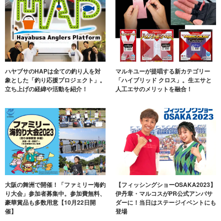
ハヤブサのHAPは全ての釣り人を対
マルキユーが提唱する新カテゴリー
象とした「釣り応援プロジェクト」。
「ハイブリッド クロス」。生エサと
立ち上げの経緯や活動を紹介！
人工エサのメリットを融合！
大阪の舞洲で開催！「ファミリー海釣
【フィッシングショーOSAKA2023】
り大会」参加者募集中。参加費無料、
伊丹章・マルコスがPR公式アンバサ
豪華賞品も多数用意【10月22日開
ダーに！当日はステージイベントにも
催】
登場