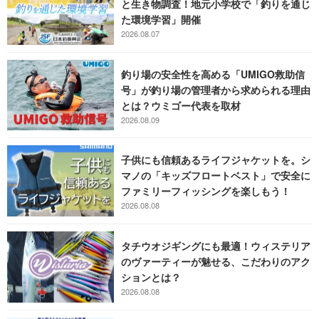
と生き物調査！地元小学校で「釣りを通じ
た環境学習」開催
2026.08.07
釣り場の安全性を高める「UMIGO救助信
号」が釣り場の管理者から求められる理由
とは？ウミゴー代表を取材
2026.08.09
子供にも信頼あるライフジャケットを。シ
マノの「キッズフロートベスト」で安全に
ファミリーフィッシングを楽しもう！
2026.08.08
タチウオジギングにも最適！ウィステリア
のヴァーティーが魅せる、こだわりのアク
ションとは？
2026.08.08