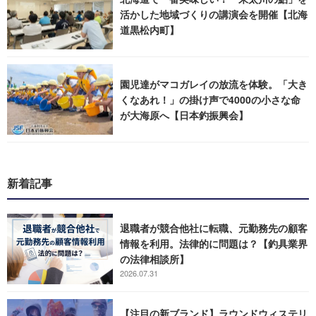
活かした地域づくりの講演会を開催【北海
道黒松内町】
園児達がマコガレイの放流を体験。「大き
くなあれ！」の掛け声で4000の小さな命
が大海原へ【日本釣振興会】
新着記事
退職者が競合他社に転職、元勤務先の顧客
情報を利用。法律的に問題は？【釣具業界
の法律相談所】
2026.07.31
【注目の新ブランド】ラウンドウィステリ