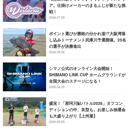
ア。仕掛けメーカーのまるふじが新たな挑
戦！
2026.07.29
ポイント選びが勝敗の分かれ道!?大阪湾落
し込みトーナメント武庫川予選開催。25名
の選手が決勝進出
2026.08.06
シマノ公式のオンライン大会開始！
SHIMANO LINK CUP ホームグラウンドが
全国大会のステージになる！
2026.08.05
盛況！「那珂川鮎バトル2026」タフコン
ディションの中、良型も。お楽しみ抽選会
も大盛り上がり【上州屋】
2026.08.05