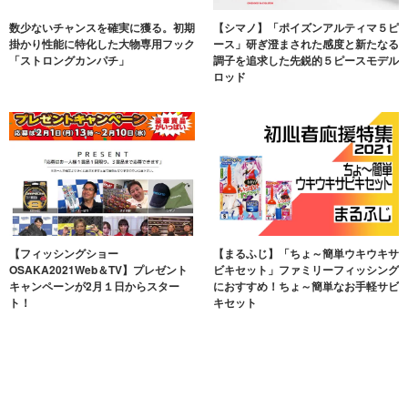
数少ないチャンスを確実に獲る。初期
【シマノ】「ポイズンアルティマ５ピ
掛かり性能に特化した大物専用フック
ース」研ぎ澄まされた感度と新たなる
「ストロングカンパチ」
調子を追求した先鋭的５ピースモデル
ロッド
【フィッシングショー
【まるふじ】「ちょ～簡単ウキウキサ
OSAKA2021Web＆TV】プレゼント
ビキセット」ファミリーフィッシング
キャンペーンが2月１日からスター
におすすめ！ちょ～簡単なお手軽サビ
ト！
キセット