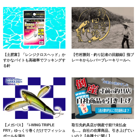
【土肥富】「レンジクロスヘッド」か
【竹村勝則・釣り記者の回顧録】指ブ
すかなバイトも高確率でフッキングす
レーキからレバーブレーキリールへ
る針
【メガバス】「i-WING TRIPLE
取引先釣具店が倒産寸前!?未払金
FRY」ゆっくり巻くだけでフィッシュ
も…。自社の在庫商品、引き上げてい
ボールを演出
いの？【弁護士に聞く】