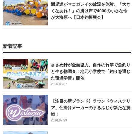
園児達がマコガレイの放流を体験。「大き
くなあれ！」の掛け声で4000の小さな命
が大海原へ【日本釣振興会】
新着記事
ささめ針が全面協力、自作の竹竿で魚釣り
と生き物調査！地元小学校で「釣りを通じ
た環境学習」開催
2026.08.07
【注目の新ブランド】ラウンドウィステリ
ア。仕掛けメーカーのまるふじが新たな挑
戦！
2026.07.29