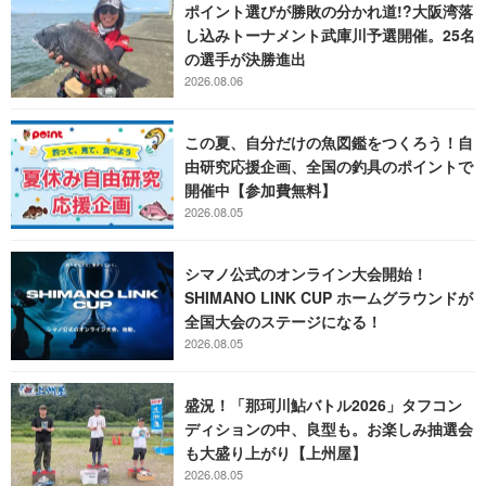
ポイント選びが勝敗の分かれ道!?大阪湾落
し込みトーナメント武庫川予選開催。25名
の選手が決勝進出
2026.08.06
この夏、自分だけの魚図鑑をつくろう！自
由研究応援企画、全国の釣具のポイントで
開催中【参加費無料】
2026.08.05
シマノ公式のオンライン大会開始！
SHIMANO LINK CUP ホームグラウンドが
全国大会のステージになる！
2026.08.05
盛況！「那珂川鮎バトル2026」タフコン
ディションの中、良型も。お楽しみ抽選会
も大盛り上がり【上州屋】
2026.08.05