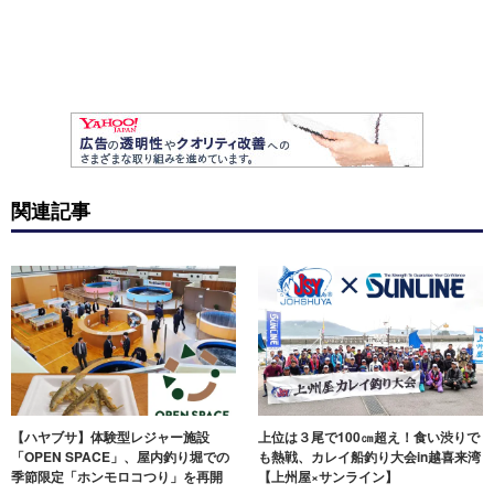
関連記事
【ハヤブサ】体験型レジャー施設
上位は３尾で100㎝超え！食い渋りで
「OPEN SPACE」、屋内釣り堀での
も熱戦、カレイ船釣り大会in越喜来湾
季節限定「ホンモロコつり」を再開
【上州屋×サンライン】