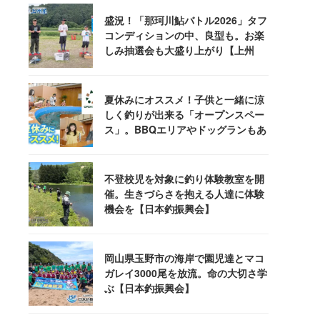
盛況！「那珂川鮎バトル2026」タフ
コンディションの中、良型も。お楽
しみ抽選会も大盛り上がり【上州
屋】
夏休みにオススメ！子供と一緒に涼
しく釣りが出来る「オープンスペー
ス」。BBQエリアやドッグランもあ
るぞ！
不登校児を対象に釣り体験教室を開
催。生きづらさを抱える人達に体験
機会を【日本釣振興会】
岡山県玉野市の海岸で園児達とマコ
ガレイ3000尾を放流。命の大切さ学
ぶ【日本釣振興会】