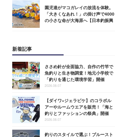
園児達がマコガレイの放流を体験。
「大きくなあれ！」の掛け声で4000
の小さな命が大海原へ【日本釣振興
会】
新着記事
ささめ針が全面協力、自作の竹竿で
魚釣りと生き物調査！地元小学校で
「釣りを通じた環境学習」開催
2026.08.07
【ダイワ×ジェラピケ】のコラボル
アーやルームウエアを販売！「海と
釣りとファッションの祭典」開催
2026.08.07
釣りのスタイルで選ぶ！ブルースト