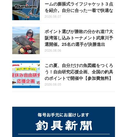
ームの膨脹式ライフジャケット３点
を紹介。自分に合った一着で快適な
釣りを
2026.08.07
ポイント選びが勝敗の分かれ道!?大
阪湾落し込みトーナメント武庫川予
選開催。25名の選手が決勝進出
2026.08.06
この夏、自分だけの魚図鑑をつくろ
う！自由研究応援企画、全国の釣具
のポイントで開催中【参加費無料】
2026.08.05