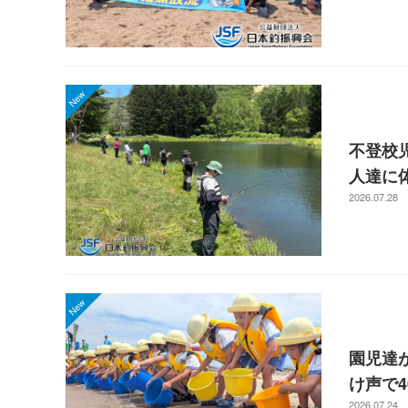
不登校
人達に
2026.07.28
園児達
け声で
2026.07.24