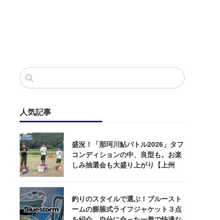
人気記事
盛況！「那珂川鮎バトル2026」タフ
コンディションの中、良型も。お楽
しみ抽選会も大盛り上がり【上州
屋】
釣りのスタイルで選ぶ！ブルースト
ームの膨脹式ライフジャケット３点
を紹介。自分に合った一着で快適な