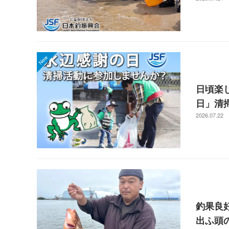
日頃楽
日」清
2026.07.22
釣果良
出ふ頭