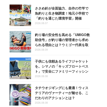
ささめ針が全面協力、自作の竹竿で
魚釣りと生き物調査！地元小学校で
「釣りを通じた環境学習」開催
2026.08.07
釣り場の安全性を高める「UMIGO救
助信号」が釣り場の管理者から求め
られる理由とは？ウミゴー代表を取
材
2026.08.09
子供にも信頼あるライフジャケット
を。シマノの「キッズフロートベス
ト」で安全にファミリーフィッシン
グを楽しもう！
2026.08.08
タチウオジギングにも最適！ウィス
テリアのヴァーティーが魅せる、こ
だわりのアクションとは？
2026.08.08