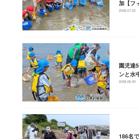
加【フ
2026.07.02
園児達
ンと水
2026.06.30
186