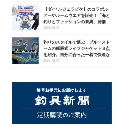
【ダイワ×ジェラピケ】のコラボル
アーやルームウエアを販売！「海と
釣りとファッションの祭典」開催
2026.08.07
釣りのスタイルで選ぶ！ブルースト
ームの膨脹式ライフジャケット３点
を紹介。自分に合った一着で快適な
釣りを
2026.08.07