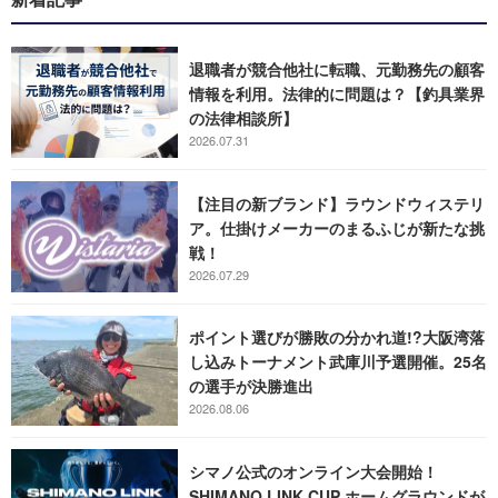
退職者が競合他社に転職、元勤務先の顧客
情報を利用。法律的に問題は？【釣具業界
の法律相談所】
2026.07.31
【注目の新ブランド】ラウンドウィステリ
ア。仕掛けメーカーのまるふじが新たな挑
戦！
2026.07.29
ポイント選びが勝敗の分かれ道!?大阪湾落
し込みトーナメント武庫川予選開催。25名
の選手が決勝進出
2026.08.06
シマノ公式のオンライン大会開始！
SHIMANO LINK CUP ホームグラウンドが