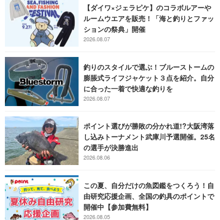
【ダイワ×ジェラピケ】のコラボルアーや
ルームウエアを販売！「海と釣りとファッ
ションの祭典」開催
2026.08.07
釣りのスタイルで選ぶ！ブルーストームの
膨脹式ライフジャケット３点を紹介。自分
に合った一着で快適な釣りを
2026.08.07
ポイント選びが勝敗の分かれ道!?大阪湾落
し込みトーナメント武庫川予選開催。25名
の選手が決勝進出
2026.08.06
この夏、自分だけの魚図鑑をつくろう！自
由研究応援企画、全国の釣具のポイントで
開催中【参加費無料】
2026.08.05