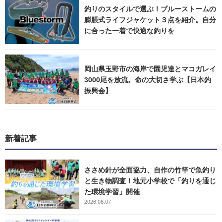
釣りのスタイルで選ぶ！ブルーストームの
膨脹式ライフジャケット３点を紹介。自分
に合った一着で快適な釣りを
岡山県玉野市の海岸で園児達とマコガレイ
3000尾を放流。命の大切さ学ぶ【日本釣
振興会】
新着記事
ささめ針が全面協力、自作の竹竿で魚釣り
と生き物調査！地元小学校で「釣りを通じ
た環境学習」開催
2026.08.07