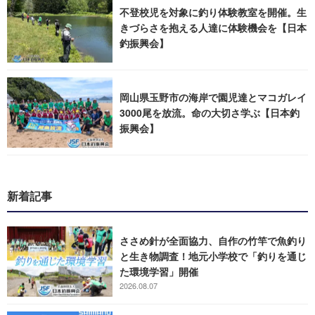
不登校児を対象に釣り体験教室を開催。生
きづらさを抱える人達に体験機会を【日本
釣振興会】
岡山県玉野市の海岸で園児達とマコガレイ
3000尾を放流。命の大切さ学ぶ【日本釣
振興会】
新着記事
ささめ針が全面協力、自作の竹竿で魚釣り
と生き物調査！地元小学校で「釣りを通じ
た環境学習」開催
2026.08.07