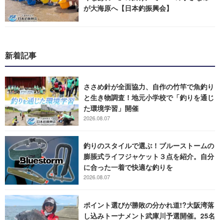
が大海原へ【日本釣振興会】
新着記事
ささめ針が全面協力、自作の竹竿で魚釣り
と生き物調査！地元小学校で「釣りを通じ
た環境学習」開催
2026.08.07
釣りのスタイルで選ぶ！ブルーストームの
膨脹式ライフジャケット３点を紹介。自分
に合った一着で快適な釣りを
2026.08.07
ポイント選びが勝敗の分かれ道!?大阪湾落
し込みトーナメント武庫川予選開催。25名